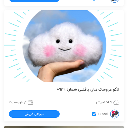
الگو عروسک های بافتنی شماره 0939
549 نمایش
تومان
30,000
pazzel
غیرقابل فروش