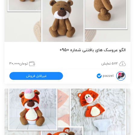
الگو عروسک های بافتنی شماره 0950
572 نمایش
تومان
30,000
pazzel
غیرقابل فروش