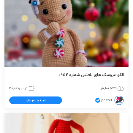
الگو عروسک های بافتنی شماره 0952
577 نمایش
تومان
30,000
pazzel
غیرقابل فروش