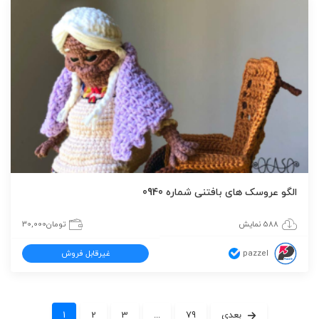
الگو عروسک های بافتنی شماره 0940
588 نمایش
تومان
30,000
pazzel
غیرقابل فروش
بعدی
79
...
3
2
1