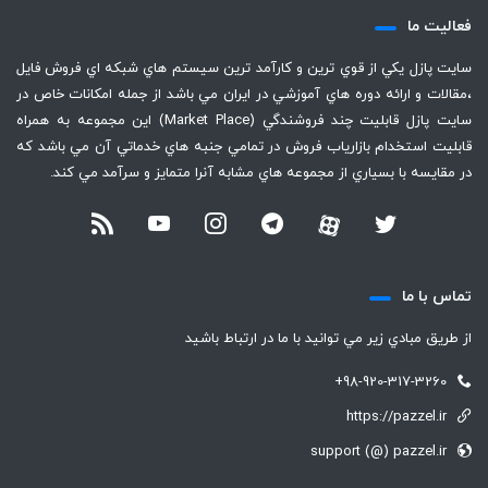
فعاليت ما
سايت پازل يكي از قوي ترين و كارآمد ترين سيستم هاي شبكه اي فروش فايل
،‌مقالات و ارائه دوره هاي آموزشي در ايران مي باشد از جمله امكانات خاص در
سايت پازل قابليت چند فروشندگي (Market Place) اين مجموعه به همراه
قابليت استخدام بازارياب فروش در تمامي جنبه هاي خدماتي آن مي باشد كه
در مقايسه با بسياري از مجموعه هاي مشابه آنرا متمايز و سرآمد مي كند.
تماس با ما
از طريق مبادي زير مي توانيد با ما در ارتباط باشيد
+98-920-317-3260
https://pazzel.ir
support (@) pazzel.ir