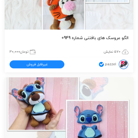
الگو عروسک های بافتنی شماره 0949
570 نمایش
تومان
30,000
pazzel
غیرقابل فروش