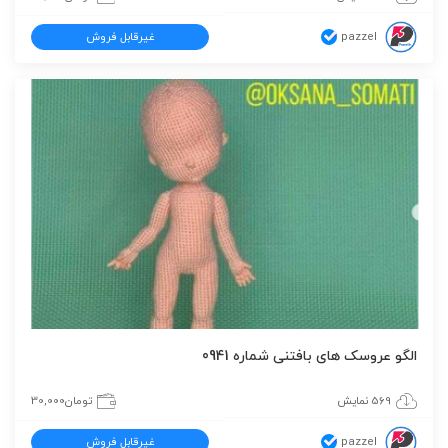
pazzel
غیرقابل فروش
الگو عروسک های بافتنی شماره 0941
569 نمایش
تومان
30,000
pazzel
غیرقابل فروش