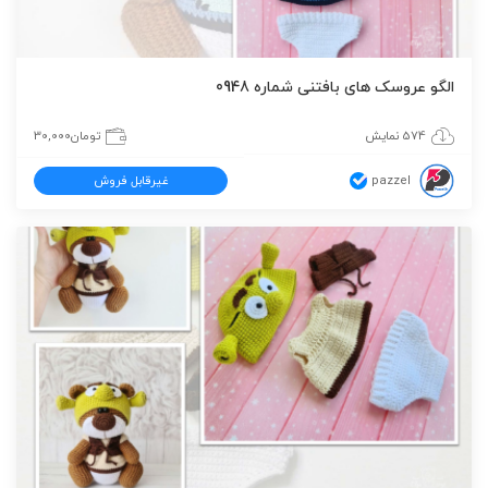
الگو عروسک های بافتنی شماره 0948
574 نمایش
تومان
30,000
pazzel
غیرقابل فروش