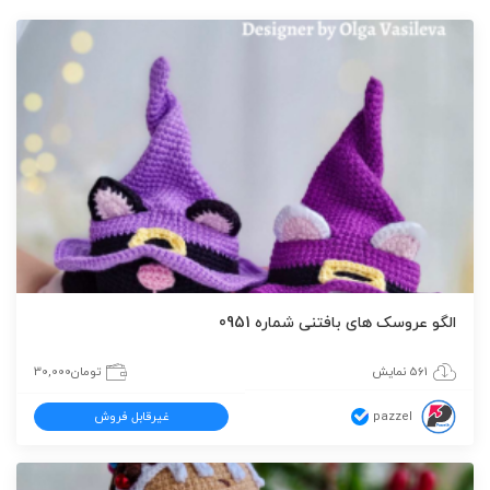
الگو عروسک های بافتنی شماره 0951
561 نمایش
تومان
30,000
pazzel
غیرقابل فروش