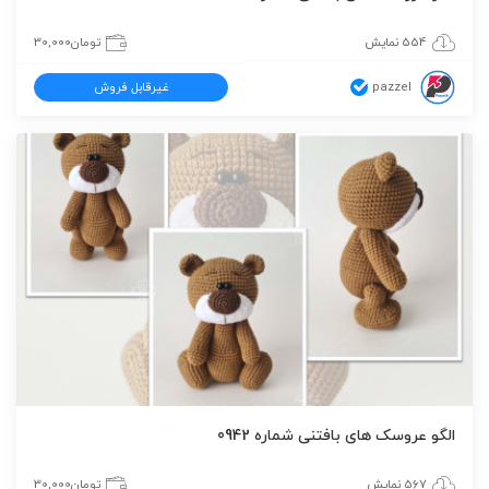
554 نمایش
تومان
30,000
pazzel
غیرقابل فروش
الگو عروسک های بافتنی شماره 0942
567 نمایش
تومان
30,000