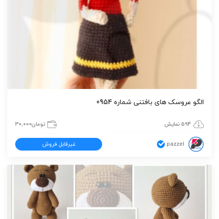
الگو عروسک های بافتنی شماره 0954
594 نمایش
تومان
30,000
pazzel
غیرقابل فروش