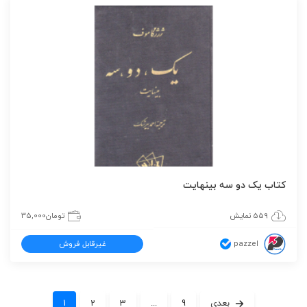
کتاب یک دو سه بینهایت
559 نمایش
تومان
35,000
pazzel
غیرقابل فروش
بعدی
9
...
3
2
1