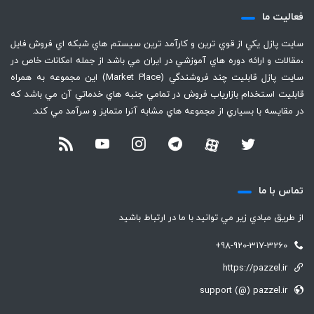
فعاليت ما
سايت پازل يكي از قوي ترين و كارآمد ترين سيستم هاي شبكه اي فروش فايل
،‌مقالات و ارائه دوره هاي آموزشي در ايران مي باشد از جمله امكانات خاص در
سايت پازل قابليت چند فروشندگي (Market Place) اين مجموعه به همراه
قابليت استخدام بازارياب فروش در تمامي جنبه هاي خدماتي آن مي باشد كه
در مقايسه با بسياري از مجموعه هاي مشابه آنرا متمايز و سرآمد مي كند.
تماس با ما
از طريق مبادي زير مي توانيد با ما در ارتباط باشيد
+98-920-317-3260
https://pazzel.ir
support (@) pazzel.ir