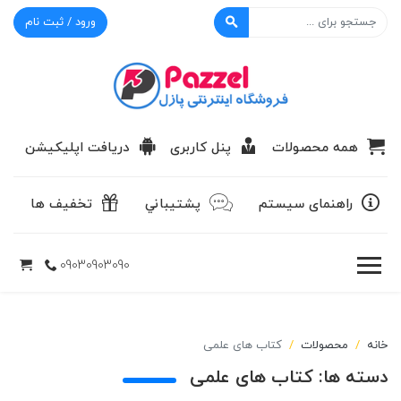
ورود / ثبت نام
پازل
همه محصولات
پنل کاربری
دریافت اپلیکیشن
راهنمای سیستم
پشتيباني
تخفیف ها
09030903090
خانه
محصولات
کتاب های علمی
دسته ها:
کتاب های علمی