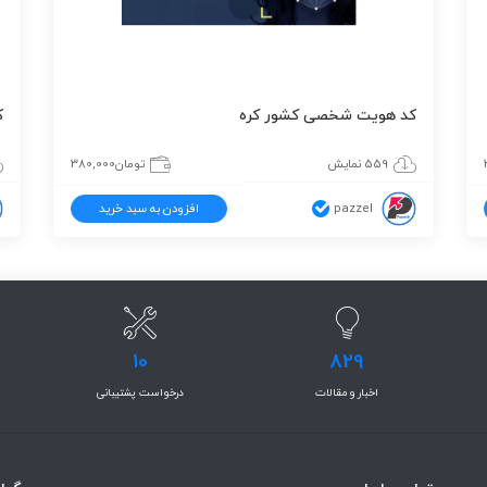
کد هویت شخصی کشور کره
ک
559 نمایش
تومان
380,000
pazzel
افزودن به سبد خرید
10
829
اخبار و مقالات
درخواست پشتیبانی