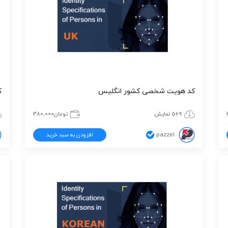
کد هویت شخصی کشور انگلیس
ک
569 نمایش
تومان
380,000
pazzel
افزودن به سبد خرید