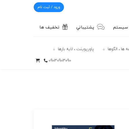
ورود / ثبت نام
 سیستم
پشتيباني
تخفیف ها
 ها ، الگوها
پاورپوينت ، لایه بازها
09030903090