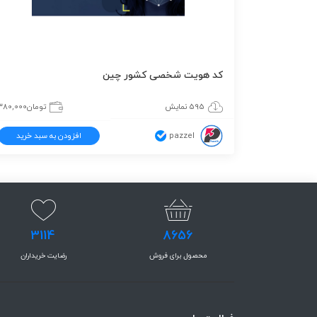
کد هویت شخصی کشور چین
595 نمایش
تومان
380,000
pazzel
افزودن به سبد خرید
3114
8656
محصول برای فروش
رضایت خریداران