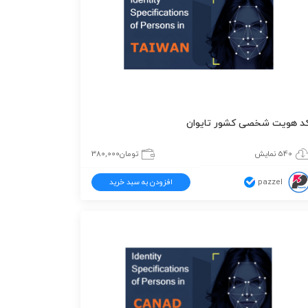
د هویت شخصی کشور تایوان
540 نمایش
تومان
380,000
pazzel
افزودن به سبد خرید