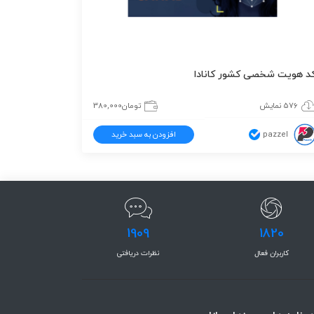
د هویت شخصی کشور کانادا
576 نمایش
تومان
380,000
pazzel
افزودن به سبد خرید
1909
1820
کاربران فعال
نظرات دریافتی