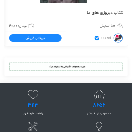
کتاب دیروزی های ما
155 نمایش
تومان
40,000
pazzel
غیرقابل فروش
3114
8656
محصول برای فروش
رضایت خریداران