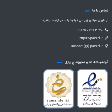
تماس با ما
از طريق مبادي زير مي توانيد با ما در ارتباط باشيد
+98-920-317-3260
https://pazzel.ir
support (@) pazzel.ir
گواهينامه ها و مجوزهاي پازل