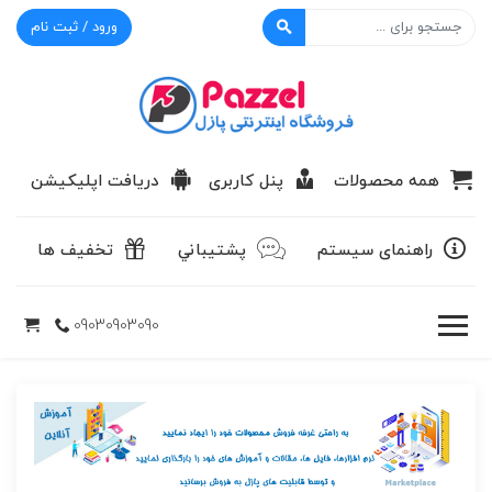
ورود / ثبت نام
پازل
همه محصولات
پنل کاربری
دریافت اپلیکیشن
راهنمای سیستم
پشتيباني
تخفیف ها
09030903090