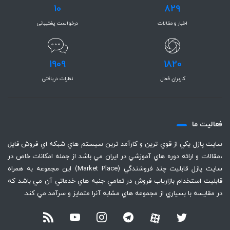
10
829
اخبار و مقالات
درخواست پشتیبانی
1909
1820
کاربران فعال
نظرات دریافتی
فعاليت ما
سايت پازل يكي از قوي ترين و كارآمد ترين سيستم هاي شبكه اي فروش فايل
،‌مقالات و ارائه دوره هاي آموزشي در ايران مي باشد از جمله امكانات خاص در
سايت پازل قابليت چند فروشندگي (Market Place) اين مجموعه به همراه
قابليت استخدام بازارياب فروش در تمامي جنبه هاي خدماتي آن مي باشد كه
در مقايسه با بسياري از مجموعه هاي مشابه آنرا متمايز و سرآمد مي كند.