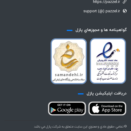
https://pazzel.ir
support (@) pazzel.ir
گواهينامه ها و مجوزهاي پازل
دريافت اپليكيشن پازل
© تمامي حقوق مادي و معنوي اين سايت متعلق به شركت پازل مي باشد