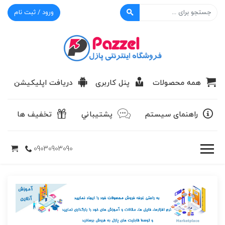
ورود / ثبت نام
پازل
همه محصولات
پنل کاربری
دریافت اپلیکیشن
راهنمای سیستم
پشتيباني
تخفیف ها
09030903090