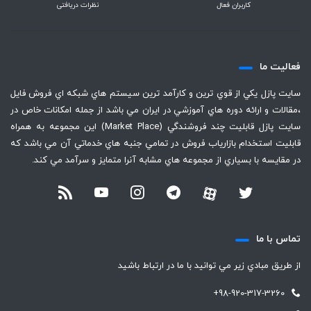
کاربران فعال
نظرات دریافتی
فعاليت ما
سايت پازل يكي از قوي ترين و كارآمد ترين سيستم هاي شبكه اي فروش فايل
،‌مقالات و ارائه دوره هاي آموزشي در ايران مي باشد از جمله امكانات خاص در
سايت پازل قابليت چند فروشندگي (Market Place) اين مجموعه به همراه
قابليت استخدام بازارياب فروش در تمامي جنبه هاي خدماتي آن مي باشد كه
در مقايسه با بسياري از مجموعه هاي مشابه آنرا متمايز و سرآمد مي كند.
تماس با ما
از طريق مبادي زير مي توانيد با ما در ارتباط باشيد
+98-920-317-3260