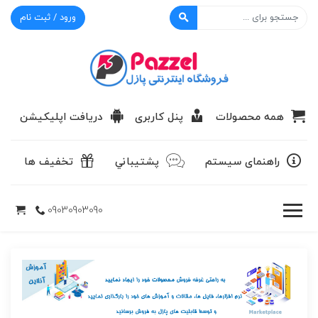
ورود / ثبت نام
پازل
همه محصولات
پنل کاربری
دریافت اپلیکیشن
راهنمای سیستم
پشتيباني
تخفیف ها
09030903090