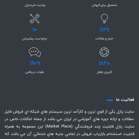
محصول برای فروش
رضایت خریداران
10
829
اخبار و مقالات
درخواست پشتیبانی
1909
1820
کاربران فعال
نظرات دریافتی
فعاليت ما
سايت پازل يكي از قوي ترين و كارآمد ترين سيستم هاي شبكه اي فروش فايل
،‌مقالات و ارائه دوره هاي آموزشي در ايران مي باشد از جمله امكانات خاص در
سايت پازل قابليت چند فروشندگي (Market Place) اين مجموعه به همراه
قابليت استخدام بازارياب فروش در تمامي جنبه هاي خدماتي آن مي باشد كه