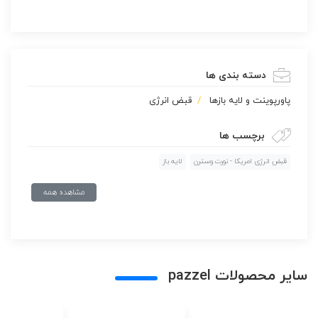
دسته بندی ها
پاورپوينت و لایه بازها
قبض انرژی
برچسب ها
قبض انرژی امریکا - نورت وسترن
لایه باز
مشاهده همه
سایر محصولات pazzel