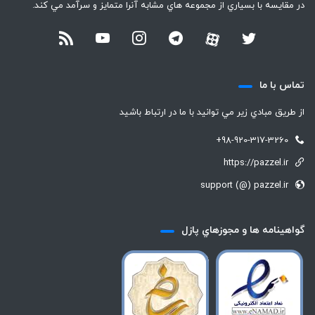
در مقايسه با بسياري از مجموعه هاي مشابه آنرا متمايز و سرآمد مي كند.
تماس با ما
از طريق مبادي زير مي توانيد با ما در ارتباط باشيد
+98-920-317-3260
https://pazzel.ir
support (@) pazzel.ir
گواهينامه ها و مجوزهاي پازل