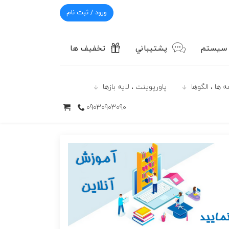
ورود / ثبت نام
 سیستم
پشتيباني
تخفیف ها
 ها ، الگوها
پاورپوينت ، لایه بازها
09030903090