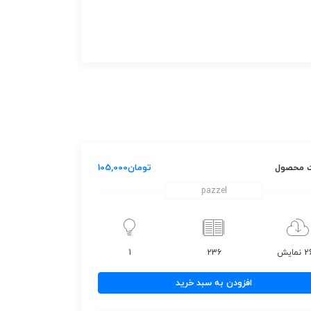
 محصول
تومان
105,000
pazzel
مایش
236
1
افزودن به سبد خرید