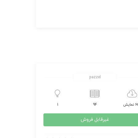
pazzel
مایش
94
1
غیرقابل فروش