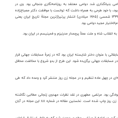
مسی توسط مجید دوامی بنیانگذاری شد. دوامی معتقد به روزنامه‌نگاری جنجالی بود. وی در
 بود، با خود طرحی به همراه داشت که توانست با موافقت دکتر مصباح‌زاده
در کیهان آن را به اجرا درآورد. که نتیجه آن در سال ۱۳۴۳ شمسی (۱۹۶۵ میلادی) انتشار پرتیراژترین مجلهٔ تاریخ ایران یعنی
‌الاختیار مجید دوامی بود.
قاتی با عنوان دختر شایسته ایران بود که در زمرهٔ مسابقات جهانی قرار
 مسابقات جهانی برگزیده شود. این طرح از بدو شروع با مخالفت محافل
 لایحه‌ای در چهل ماده تنظیم و در مجله زن روز منتشر کرد و وعده داد که طی
وادگی بود. مرتضی مطهری در نقد نظرات مهدوی زنجانی مطالبی نگاشته
است که همراه با مقالات ابراهیم مهدوی زنجانی در مجله زن روز چاپ شده است. نخستین مقاله در شماره ۸۸ این مجله در آبان
رد. در ادامه از مرتضی مطهری دعوت شد که به خاطر استقبال فراوان،