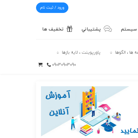
ورود / ثبت نام
 سیستم
پشتيباني
تخفیف ها
 ها ، الگوها
پاورپوينت ، لایه بازها
09030903090