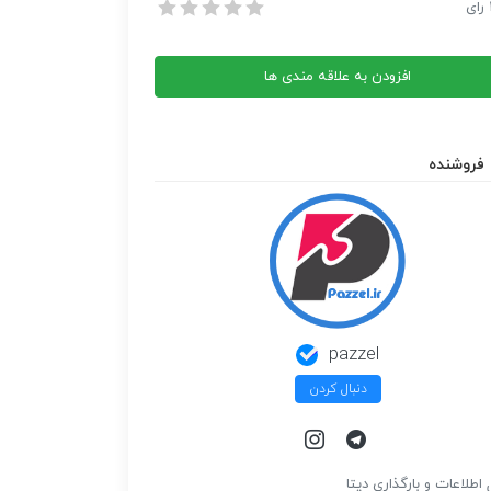
 زن روز 1353/05/12 شماره 485
رای
 زن روز 1353/05/12 شماره 485
افزودن به علاقه مندی ها
فروشنده
pazzel
دنبال کردن
 اطلاعات و بارگذاري ديتا