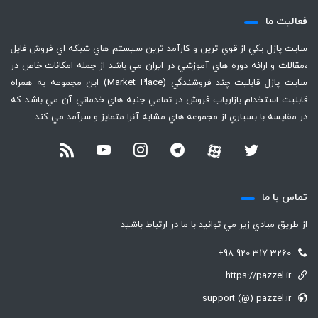
فعاليت ما
سايت پازل يكي از قوي ترين و كارآمد ترين سيستم هاي شبكه اي فروش فايل
،‌مقالات و ارائه دوره هاي آموزشي در ايران مي باشد از جمله امكانات خاص در
سايت پازل قابليت چند فروشندگي (Market Place) اين مجموعه به همراه
قابليت استخدام بازارياب فروش در تمامي جنبه هاي خدماتي آن مي باشد كه
در مقايسه با بسياري از مجموعه هاي مشابه آنرا متمايز و سرآمد مي كند.
تماس با ما
از طريق مبادي زير مي توانيد با ما در ارتباط باشيد
+98-920-317-3260
https://pazzel.ir
support (@) pazzel.ir