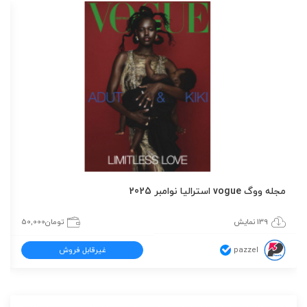
مجله ووگ vogue استرالیا نوامبر 2025
139 نمایش
تومان
50,000
pazzel
غیرقابل فروش