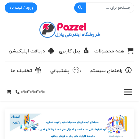
ورود / ثبت نام
پازل
همه محصولات
پنل کاربری
دریافت اپلیکیشن
راهنمای سیستم
پشتيباني
تخفیف ها
09030903090