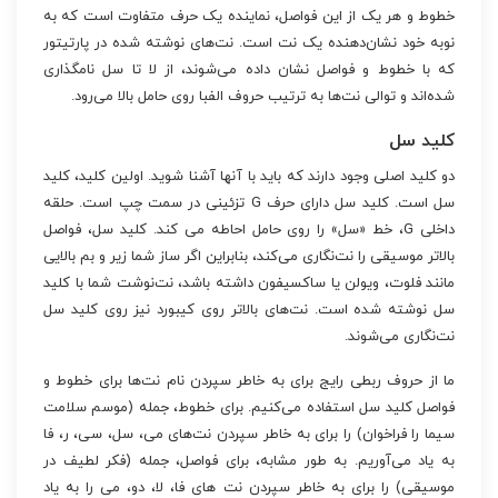
خطوط و هر یک از این فواصل، نماینده یک حرف متفاوت است که به
نوبه خود نشان‌دهنده یک نت است. نت‌های نوشته شده در پارتیتور
که با خطوط و فواصل نشان داده می‌شوند، از لا تا سل نامگذاری
شده‌اند و توالی نت‌ها به ترتیب حروف الفبا روی حامل بالا می‌رود.
کلید سل
دو کلید اصلی وجود دارند که باید با آنها آشنا شوید. اولین کلید، کلید
سل است. کلید سل دارای حرف G تزئینی در سمت چپ است. حلقه
داخلی G، خط «سل» را روی حامل احاطه می کند. کلید سل، فواصل
بالاتر موسیقی را نت‌نگاری می‌کند، بنابراین اگر ساز شما زیر و بم بالایی
مانند فلوت، ویولن یا ساکسیفون داشته باشد، نت‌نوشت شما با کلید
سل نوشته شده است. نت‌های بالاتر روی کیبورد نیز روی کلید سل
نت‌نگاری می‌شوند.
ما از حروف ربطی رایج برای به خاطر سپردن نام نت‌ها برای خطوط و
فواصل کلید سل استفاده می‌کنیم. برای خطوط، جمله (موسم سلامت
سیما را فراخوان) را برای به خاطر سپردن نت‌های می، سل، سی، ر، فا
به یاد می‌آوریم. به طور مشابه، برای فواصل، جمله (فکر لطیف در
موسیقی) را برای به خاطر سپردن نت های فا، لا، دو، می را به یاد