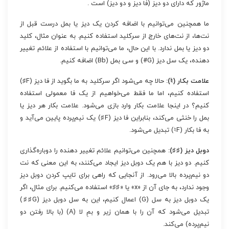
ماژور که دارای دو دیز (فا دیز و دو دیز) است .
ما همچنین می‌توانیم با اضافه کردن یک دیز یا بمل درست قبل از
نت‌ها، از نت‌های خارج از سرکلید استفاده کنیم. به عنوان مثال، کلید
دو دیز یا بمل ندارد. با این حال، ما می‌توانیم با استفاده از علائم تغییر
دهنده، یک سل دیز (G#) و سی بمل (Bb) اضافه کنیم.
علامت بکار (♮):
حالا چه می‌شود اگر سرکلید به ما بگوید از فا دیز (F♯)
استفاده کنیم، اما ما فقط می‌خواهیم از یک فا معمولی استفاده
کنیم؟ در اینجا علامت بکار وارد بازی می‌شود. علامت بکار هر دیز یا
بمل را خنثی می‌کند، بنابراین فا دیز (F♯) یک نیم‌پرده پایین می‌آید و
به فا بکار (F♮) تبدیل می‌شود.
دوبل دیز (♯♯):
همچنین می‌توانیم علائم تغییر دهنده را دوباره‌گذاری
کنیم. دو دیز با هم یک دوبل دیز ایجاد می‌کنند، به این معنی که نت
دو نیم‌پرده بالا می‌رود. از آنجایی که راهی برای تایپ کردن دوبل دیز
وجود ندارد، به جای آن از «x» یا «♯♯» استفاده می‌کنیم. برای مثال، اگر
یک دوبل دیز به سل (G) اعمال کنیم، این به سل دوبل دیز (G♯♯)
تبدیل می‌شود که آن را با همان زیر و بمِ لا (A) (با بالا رفتن دو
نیم‌پرده) می‌کند.