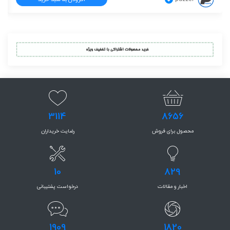
3114
8656
محصول برای فروش
رضایت خریداران
10
829
اخبار و مقالات
درخواست پشتیبانی
1909
1820