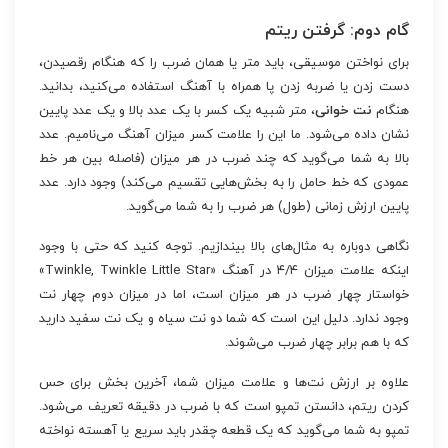
گام دوم: گرفتن ریتم
برای نواختن موسیقی، باید متر یا همان ضرب را که هنگام رقصیدن،
دست زدن یا ضربه زدن پا همراه با آهنگ استفاده می‌کنید، بدانید.
هنگام
نت خوانی
، متر شبیه یک کسر با یک عدد بالا و یک عدد پایین
نشان داده می‌شود. ما این را علامت کسر میزان آهنگ می‌نامیم. عدد
بالا به شما می‌گوید که چند ضرب در هر میزان (فاصله بین هر خط
عمودی که خط حامل را به بخش‌هایی تقسیم می‌کند) وجود دارد. عدد
پایین ارزش زمانی (طول) هر ضرب را به شما می‌گوید.
نگاهی دوباره به مثال‌های بالا بیندازیم. توجه کنید که حتی با وجود
اینکه علامت میزان ۴/۴ در آهنگ «Twinkle, Twinkle Little Star»
خواستار چهار ضرب در هر میزان است، اما در میزان دوم چهار نت
وجود ندارد. دلیل این است که شما دو نت سیاه و یک نت سفید دارید
که با هم برابر چهار ضرب می‌شوند.
علاوه بر ارزش نت‌ها و علامت میزان شما، آخرین بخش برای حس
کردن ریتم، دانستن تمپو است که با ضرب در دقیقه تعریف می‌شود.
تمپو به شما می‌گوید که یک قطعه چقدر باید سریع یا آهسته نواخته