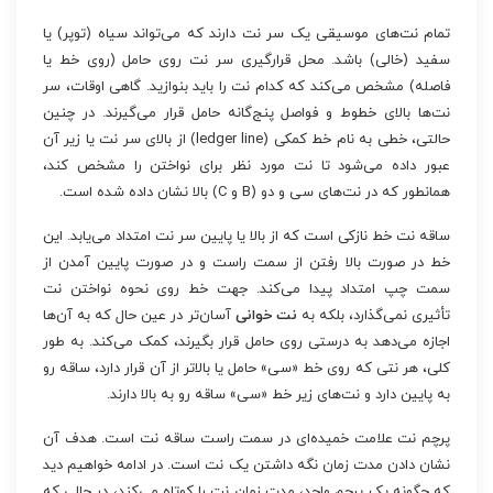
تمام نت‌های موسیقی یک سر نت دارند که می‌تواند سیاه (توپر) یا
سفید (خالی) باشد. محل قرارگیری سر نت روی حامل (روی خط یا
فاصله) مشخص می‌کند که کدام نت را باید بنوازید. گاهی اوقات، سر
نت‌ها بالای خطوط و فواصل پنج‌گانه حامل قرار می‌گیرند. در چنین
حالتی، خطی به نام خط کمکی (ledger line) از بالای سر نت یا زیر آن
عبور داده می‌شود تا نت مورد نظر برای نواختن را مشخص کند،
همانطور که در نت‌های سی و دو (B و C) بالا نشان داده شده است.
ساقه نت خط نازکی است که از بالا یا پایین سر نت امتداد می‌یابد. این
خط در صورت بالا رفتن از سمت راست و در صورت پایین آمدن از
سمت چپ امتداد پیدا می‌کند. جهت خط روی نحوه نواختن نت
تأثیری نمی‌گذارد، بلکه به
نت خوانی
آسان‌تر در عین حال که به آن‌ها
اجازه می‌دهد به درستی روی حامل قرار بگیرند، کمک می‌کند. به طور
کلی، هر نتی که روی خط «سی» حامل یا بالاتر از آن قرار دارد، ساقه رو
به پایین دارد و نت‌های زیر خط «سی» ساقه رو به بالا دارند.
پرچم نت علامت خمیده‌ای در سمت راست ساقه نت است. هدف آن
نشان دادن مدت زمان نگه داشتن یک نت است. در ادامه خواهیم دید
که چگونه یک پرچم واحد، مدت زمان نت را کوتاه می‌کند، در حالی که