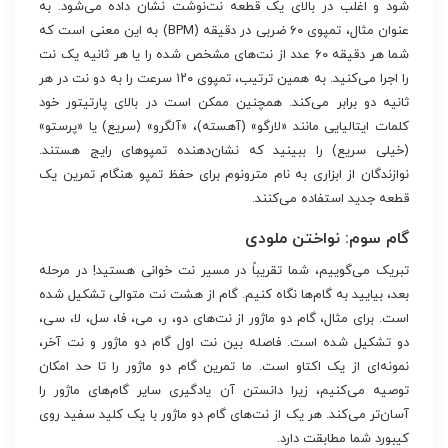
شود و اغلب در بالای یک قطعه نت‌نوشت نشان داده می‌شود. به
عنوان مثال، تمپوی ۶۰ ضربی در دقیقه (BPM) به این معنی است که
شما هر دقیقه ۶۰ عدد از نت‌های مشخص شده را یا هر ثانیه یک نت
را اجرا می‌کنید. به همین ترتیب، تمپوی ۱۲۰ سرعت را به دو نت در هر
ثانیه دو برابر می‌کند. همچنین ممکن است در بالای پارتیتور خود
کلمات ایتالیایی مانند «لارگو» (آهسته)، «آلگرو» (سریع) یا «پرستو»
(خیلی سریع) را ببینید که نشان‌دهنده تمپوهای رایج هستند.
نوازندگان از ابزاری به نام مترونوم برای حفظ تمپو هنگام تمرین یک
قطعه جدید استفاده می‌کنند.
گام سوم: نواختن ملودی
تبریک می‌گوییم، شما تقریباً در مسیر نت خوانی هستید! در مرحله
بعد، بیایید به گام‌ها نگاه کنیم. گام از هشت نت متوالی تشکیل شده
است. برای مثال، گام دو ماژور از نت‌های دو، ر، می، فا، سل، لا، سی،
دو تشکیل شده است. فاصله بین نت اول گام دو ماژور و نت آخر،
نمونه‌ای از یک اکتاو است. ما تمرین گام دو ماژور را تا حد امکان
توصیه می‌کنیم، زیرا دانستن آن یادگیری سایر گام‌های ماژور را
آسان‌تر می‌کند. هر یک از نت‌های گام دو ماژور با یک کلید سفید روی
کیبورد شما مطابقت دارد.