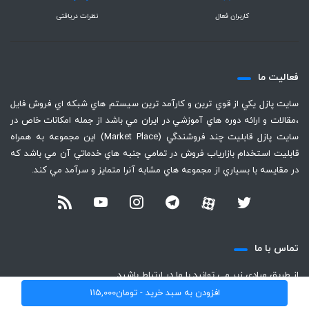
کاربران فعال
نظرات دریافتی
فعاليت ما
سايت پازل يكي از قوي ترين و كارآمد ترين سيستم هاي شبكه اي فروش فايل
،‌مقالات و ارائه دوره هاي آموزشي در ايران مي باشد از جمله امكانات خاص در
سايت پازل قابليت چند فروشندگي (Market Place) اين مجموعه به همراه
قابليت استخدام بازارياب فروش در تمامي جنبه هاي خدماتي آن مي باشد كه
در مقايسه با بسياري از مجموعه هاي مشابه آنرا متمايز و سرآمد مي كند.
تماس با ما
از طريق مبادي زير مي توانيد با ما در ارتباط باشيد
افزودن به سبد خرید -
تومان
115,000
+98-920-317-3260