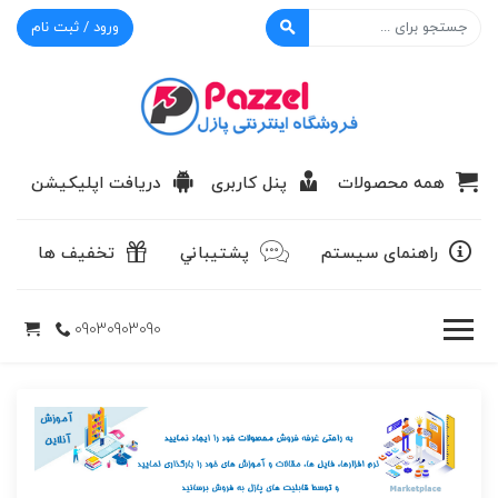
ورود / ثبت نام
پازل
همه محصولات
پنل کاربری
دریافت اپلیکیشن
راهنمای سیستم
پشتيباني
تخفیف ها
09030903090