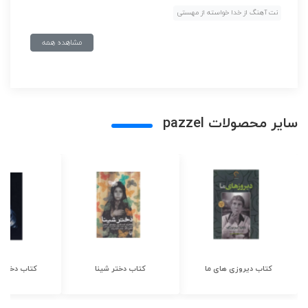
نت آهنگ از خدا خواسته از مهستی
مشاهده همه
سایر محصولات pazzel
کتاب دیروزی های ما
کتاب دختر شینا
کتاب دختر ش