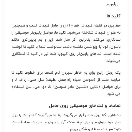
می‌آوریم.
کلید فا
خط بین دو نقطه کلید فا، خط «F» روی حامل کلید فا است و همچنین
به عنوان کلید فا شناخته می‌شود. کلید فا، فواصل پایین‌تر موسیقی را
نت‌نگاری می‌کند، بنابراین اگر ساز شما زیر و بم پایین‌تری مانند
باسون، توبا یا ویولنسل داشته باشد، نت‌نوشت شما با کلید فا نوشته
شده است. نت‌های پایین‌تر روی کیبورد شما نیز در کلید فا نت‌نگاری
می‌شوند.
یک روش رایج برای به خاطر سپردن نام نت‌ها برای خطوط کلید فا
عبارت است از: (سوسن سیاه راه فصل لطیف) سل، سی، ر، فا، لا و
برای فواصل: (لالایی دلنشین مادر سوسن) لا، دو، می، سل استفاده
می شود.
نمادها و نت‌های موسیقی روی حامل
نت‌هایی که روی حامل قرار می‌گیرند، به ما می‌گویند کدام نت را روی
ساز خود بنوازیم و برای چه مدت آن را بنوازیم. هر نت سه قسمت
دارد:
سر نت، ساقه و شکل پرچم.