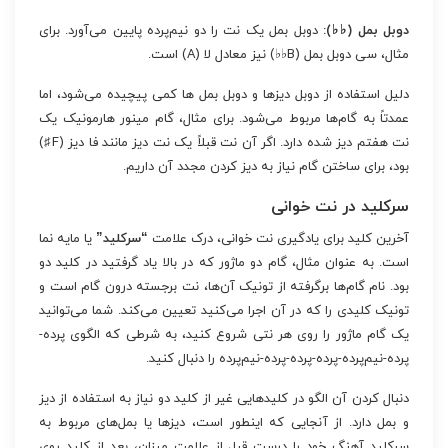
دوبل بمل (♭♭):
دوبل بمل یک نت را دو نیم‌پرده پایین می‌آورد. برای
مثال، سی دوبل بمل (B♭♭) نیز معادل لا (A) است.
دلیل استفاده از دوبل دیزها و دوبل بمل ها کمی پیچیده می‌شود، اما
عمدتاً به گام‌ها مربوط می‌شود. برای مثال، گام مینور هارمونیک یک
نت هفتم دیز شده دارد. اگر آن نت قبلاً یک نت دیز مانند فا دیز (F♯)
بود، برای ساختن گام نیاز به دیز کردن مجدد آن داریم.
سرکلید در نت خوانی
آخرین کلید برای یادگیری نت خوانی، درک علامت
“سرکلید”
یا مایه نما
است. به عنوان مثال، گام دو ماژور که در بالا یاد گرفتید در کلید دو
بود. نام گام‌ها برگرفته از تونیک آن‌ها، نت برجسته درون گام است و
تونیک کلیدی را که در آن اجرا می‌کنید تعیین می‌کند. شما می‌توانید
یک گام ماژور را روی هر نتی شروع کنید، به شرطی که الگوی پرده-
پرده-نیم‌پرده-پرده-پرده-پرده-نیم‌پرده را دنبال کنید.
دنبال کردن آن الگو در کلیدهایی غیر از کلید دو نیاز به استفاده از دیز
و بمل دارد. از آنجایی که اینطور است، دیزها یا بمل‌های مربوط به
سرکلید آهنگ خود را درست قبل از علامت میزان، بعد از کلید روی