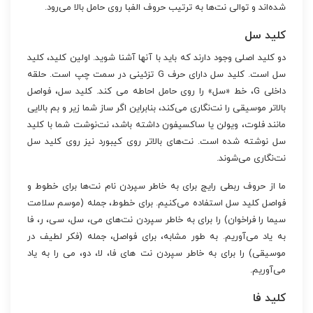
شده‌اند و توالی نت‌ها به ترتیب حروف الفبا روی حامل بالا می‌رود.
کلید سل
دو کلید اصلی وجود دارند که باید با آنها آشنا شوید. اولین کلید، کلید
سل است. کلید سل دارای حرف G تزئینی در سمت چپ است. حلقه
داخلی G، خط «سل» را روی حامل احاطه می کند. کلید سل، فواصل
بالاتر موسیقی را نت‌نگاری می‌کند، بنابراین اگر ساز شما زیر و بم بالایی
مانند فلوت، ویولن یا ساکسیفون داشته باشد، نت‌نوشت شما با کلید
سل نوشته شده است. نت‌های بالاتر روی کیبورد نیز روی کلید سل
نت‌نگاری می‌شوند.
ما از حروف ربطی رایج برای به خاطر سپردن نام نت‌ها برای خطوط و
فواصل کلید سل استفاده می‌کنیم. برای خطوط، جمله (موسم سلامت
سیما را فراخوان) را برای به خاطر سپردن نت‌های می، سل، سی، ر، فا
به یاد می‌آوریم. به طور مشابه، برای فواصل، جمله (فکر لطیف در
موسیقی) را برای به خاطر سپردن نت های فا، لا، دو، می را به یاد
می‌آوریم.
کلید فا