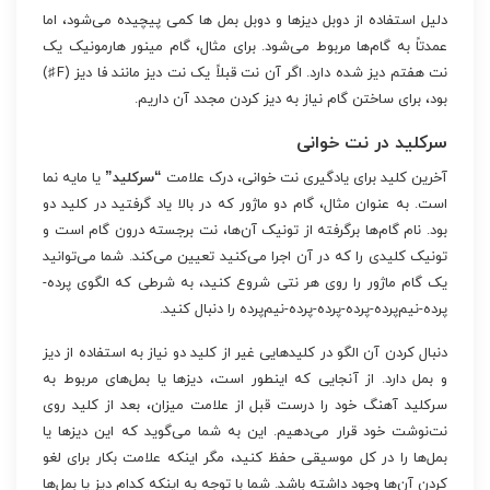
دلیل استفاده از دوبل دیزها و دوبل بمل ها کمی پیچیده می‌شود، اما
عمدتاً به گام‌ها مربوط می‌شود. برای مثال، گام مینور هارمونیک یک
نت هفتم دیز شده دارد. اگر آن نت قبلاً یک نت دیز مانند فا دیز (F♯)
بود، برای ساختن گام نیاز به دیز کردن مجدد آن داریم.
سرکلید در نت خوانی
آخرین کلید برای یادگیری نت خوانی، درک علامت
“سرکلید”
یا مایه نما
است. به عنوان مثال، گام دو ماژور که در بالا یاد گرفتید در کلید دو
بود. نام گام‌ها برگرفته از تونیک آن‌ها، نت برجسته درون گام است و
تونیک کلیدی را که در آن اجرا می‌کنید تعیین می‌کند. شما می‌توانید
یک گام ماژور را روی هر نتی شروع کنید، به شرطی که الگوی پرده-
پرده-نیم‌پرده-پرده-پرده-پرده-نیم‌پرده را دنبال کنید.
دنبال کردن آن الگو در کلیدهایی غیر از کلید دو نیاز به استفاده از دیز
و بمل دارد. از آنجایی که اینطور است، دیزها یا بمل‌های مربوط به
سرکلید آهنگ خود را درست قبل از علامت میزان، بعد از کلید روی
نت‌نوشت خود قرار می‌دهیم. این به شما می‌گوید که این دیزها یا
بمل‌ها را در کل موسیقی حفظ کنید، مگر اینکه علامت بکار برای لغو
کردن آن‌ها وجود داشته باشد. شما با توجه به اینکه کدام دیز یا بمل‌ها