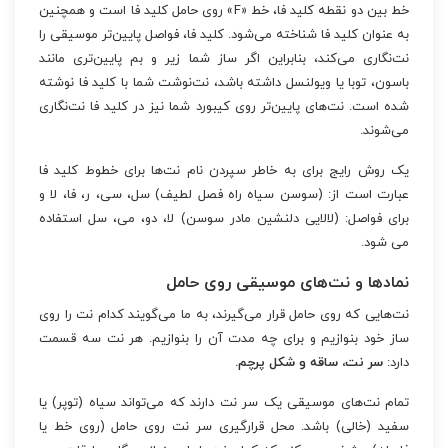
خط بین دو نقطه کلید فا، خط «F» روی حامل کلید فا است و همچنین
به عنوان کلید فا شناخته می‌شود. کلید فا، فواصل پایین‌تر موسیقی را
نت‌نگاری می‌کند، بنابراین اگر ساز شما زیر و بم پایین‌تری مانند
باسون، توبا یا ویولنسل داشته باشد، نت‌نوشت شما با کلید فا نوشته
شده است. نت‌های پایین‌تر روی کیبورد شما نیز در کلید فا نت‌نگاری
می‌شوند.
یک روش رایج برای به خاطر سپردن نام نت‌ها برای خطوط کلید فا
عبارت است از: (سوسن سیاه راه فصل لطیف) سل، سی، ر، فا، لا و
برای فواصل: (لالایی دلنشین مادر سوسن) لا، دو، می، سل استفاده
می شود.
نمادها و نت‌های موسیقی روی حامل
نت‌هایی که روی حامل قرار می‌گیرند، به ما می‌گویند کدام نت را روی
ساز خود بنوازیم و برای چه مدت آن را بنوازیم. هر نت سه قسمت
دارد:
سر نت، ساقه و شکل پرچم.
تمام نت‌های موسیقی یک سر نت دارند که می‌تواند سیاه (توپر) یا
سفید (خالی) باشد. محل قرارگیری سر نت روی حامل (روی خط یا