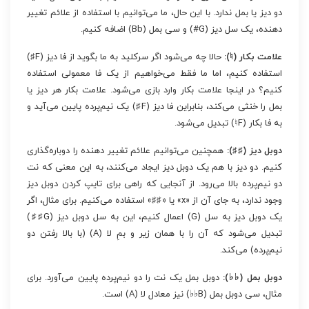
دو دیز یا بمل ندارد. با این حال، ما می‌توانیم با استفاده از علائم تغییر
دهنده، یک سل دیز (G#) و سی بمل (Bb) اضافه کنیم.
علامت بکار (♮):
حالا چه می‌شود اگر سرکلید به ما بگوید از فا دیز (F♯)
استفاده کنیم، اما ما فقط می‌خواهیم از یک فا معمولی استفاده
کنیم؟ در اینجا علامت بکار وارد بازی می‌شود. علامت بکار هر دیز یا
بمل را خنثی می‌کند، بنابراین فا دیز (F♯) یک نیم‌پرده پایین می‌آید و
به فا بکار (F♮) تبدیل می‌شود.
دوبل دیز (♯♯):
همچنین می‌توانیم علائم تغییر دهنده را دوباره‌گذاری
کنیم. دو دیز با هم یک دوبل دیز ایجاد می‌کنند، به این معنی که نت
دو نیم‌پرده بالا می‌رود. از آنجایی که راهی برای تایپ کردن دوبل دیز
وجود ندارد، به جای آن از «x» یا «♯♯» استفاده می‌کنیم. برای مثال، اگر
یک دوبل دیز به سل (G) اعمال کنیم، این به سل دوبل دیز (G♯♯)
تبدیل می‌شود که آن را با همان زیر و بمِ لا (A) (با بالا رفتن دو
نیم‌پرده) می‌کند.
دوبل بمل (♭♭):
دوبل بمل یک نت را دو نیم‌پرده پایین می‌آورد. برای
مثال، سی دوبل بمل (B♭♭) نیز معادل لا (A) است.