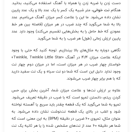
دست زدن یا ضربه زدن پا همراه با آهنگ استفاده می‌کنید، بدانید.
هنگام
نت خوانی
، متر شبیه یک کسر با یک عدد بالا و یک عدد پایین
نشان داده می‌شود. ما این را علامت کسر میزان آهنگ می‌نامیم. عدد
بالا به شما می‌گوید که چند ضرب در هر میزان (فاصله بین هر خط
عمودی که خط حامل را به بخش‌هایی تقسیم می‌کند) وجود دارد. عدد
پایین ارزش زمانی (طول) هر ضرب را به شما می‌گوید.
نگاهی دوباره به مثال‌های بالا بیندازیم. توجه کنید که حتی با وجود
اینکه علامت میزان ۴/۴ در آهنگ «Twinkle, Twinkle Little Star»
خواستار چهار ضرب در هر میزان است، اما در میزان دوم چهار نت
وجود ندارد. دلیل این است که شما دو نت سیاه و یک نت سفید دارید
که با هم برابر چهار ضرب می‌شوند.
علاوه بر ارزش نت‌ها و علامت میزان شما، آخرین بخش برای حس
کردن ریتم، دانستن تمپو است که با ضرب در دقیقه تعریف می‌شود.
تمپو به شما می‌گوید که یک قطعه چقدر باید سریع یا آهسته نواخته
شود و اغلب در بالای یک قطعه نت‌نوشت نشان داده می‌شود. به
عنوان مثال، تمپوی ۶۰ ضربی در دقیقه (BPM) به این معنی است که
شما هر دقیقه ۶۰ عدد از نت‌های مشخص شده را یا هر ثانیه یک نت