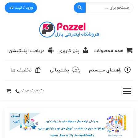
ورود / ثبت نام
پازل
همه محصولات
پنل کاربری
دریافت اپلیکیشن
راهنمای سیستم
پشتيباني
تخفیف ها
09030903090