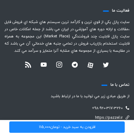
فعاليت ما
سايت پازل يكي از قوي ترين و كارآمد ترين سيستم هاي شبكه اي فروش فايل
،‌مقالات و ارائه دوره هاي آموزشي در ايران مي باشد از جمله امكانات خاص در
سايت پازل قابليت چند فروشندگي (Market Place) اين مجموعه به همراه
قابليت استخدام بازارياب فروش در تمامي جنبه هاي خدماتي آن مي باشد كه
در مقايسه با بسياري از مجموعه هاي مشابه آنرا متمايز و سرآمد مي كند.
تماس با ما
از طريق مبادي زير مي توانيد با ما در ارتباط باشيد
+98-920-317-3260
https://pazzel.ir
افزودن به سبد خرید -
تومان
115,000
support (@) pazzel.ir