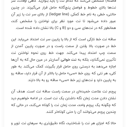
فاصله) مشخص می‌کند که کدام نت را باید بنوازید. گاهی اوقات، سر
نت‌ها بالای خطوط و فواصل پنج‌گانه حامل قرار می‌گیرند. در چنین
حالتی، خطی به نام خط کمکی (ledger line) از بالای سر نت یا زیر آن
عبور داده می‌شود تا نت مورد نظر برای نواختن را مشخص کند،
همانطور که در نت‌های سی و دو (B و C) بالا نشان داده شده است.
ساقه نت خط نازکی است که از بالا یا پایین سر نت امتداد می‌یابد. این
خط در صورت بالا رفتن از سمت راست و در صورت پایین آمدن از
سمت چپ امتداد پیدا می‌کند. جهت خط روی نحوه نواختن نت
تأثیری نمی‌گذارد، بلکه به
نت خوانی
آسان‌تر در عین حال که به آن‌ها
اجازه می‌دهد به درستی روی حامل قرار بگیرند، کمک می‌کند. به طور
کلی، هر نتی که روی خط «سی» حامل یا بالاتر از آن قرار دارد، ساقه رو
به پایین دارد و نت‌های زیر خط «سی» ساقه رو به بالا دارند.
پرچم نت علامت خمیده‌ای در سمت راست ساقه نت است. هدف آن
نشان دادن مدت زمان نگه داشتن یک نت است. در ادامه خواهیم دید
که چگونه یک پرچم واحد، مدت زمان نت را کوتاه می‌کند، در حالی که
چندین پرچم می‌توانند آن را حتی کوتاه‌تر کنند.
حالا که اجزای هر نت را شناختید، نگاه دقیق‌تری به سرهای نت توپر و