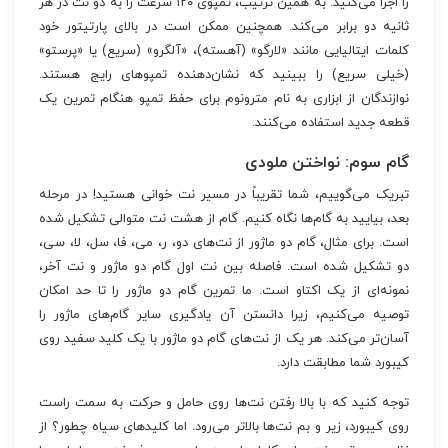
را اجرا می‌کنید. به همین ترتیب، تمپوی ۱۲۰ سرعت را به دو نت در هر
ثانیه دو برابر می‌کند. همچنین ممکن است در بالای پارتیتور خود
کلمات ایتالیایی مانند «لارگو» (آهسته)، «آلگرو» (سریع) یا «پرستو»
(خیلی سریع) را ببینید که نشان‌دهنده تمپوهای رایج هستند.
نوازندگان از ابزاری به نام مترونوم برای حفظ تمپو هنگام تمرین یک
قطعه جدید استفاده می‌کنند.
گام سوم: نواختن ملودی
تبریک می‌گوییم، شما تقریباً در مسیر نت خوانی هستید! در مرحله
بعد، بیایید به گام‌ها نگاه کنیم. گام از هشت نت متوالی تشکیل شده
است. برای مثال، گام دو ماژور از نت‌های دو، ر، می، فا، سل، لا، سی،
دو تشکیل شده است. فاصله بین نت اول گام دو ماژور و نت آخر،
نمونه‌ای از یک اکتاو است. ما تمرین گام دو ماژور را تا حد امکان
توصیه می‌کنیم، زیرا دانستن آن یادگیری سایر گام‌های ماژور را
آسان‌تر می‌کند. هر یک از نت‌های گام دو ماژور با یک کلید سفید روی
کیبورد شما مطابقت دارد.
توجه کنید که با بالا رفتن نت‌ها روی حامل و حرکت به سمت راست
روی کیبورد، زیر و بم نت‌ها بالاتر می‌رود. اما کلیدهای سیاه چطور؟ از