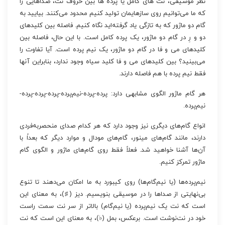
نظر موسیقی، نت های کامل یا پرده ها بین حروف نت، صداهایی را
که ما می‌توانیم روی سازهایمان تولید کنیم محدود می‌کنند. بیایید به
گام دو ماژور که به تازگی یاد گرفته‌اید نگاه کنیم. فاصله بین کلیدهای
دو و رِ در گام دو ماژور، یک پرده کامل است. با این حال، فاصله بین
کلیدهای می و فا در گام دو ماژور، یک نیم پرده است. آیا تفاوت را
می‌بینید؟ بین کلیدهای می و فا کلید سیاه وجود ندارد، بنابراین آنها
فقط نیم پرده با هم فاصله دارند.
هر گام ماژور الگوی مشابهی دارد: پرده-پرده-نیم‌پرده-پرده-پرده-پرده-
نیم‌پرده.
انواع گام‌های دیگری نیز وجود دارد که هر کدام صدای منحصربه‌فردی
دارند، مانند گام‌های مینور، گام‌های مودال و موارد دیگر که بعداً با
آن‌ها آشنا خواهید شد. فعلاً فقط روی گام‌های ماژور و الگوی گام
ماژور تمرکز کنیم.
نیم‌پرده‌ها (یا نیم‌گام‌ها) روی کیبورد به ما امکان می‌دهند تا تنوع
بی‌نهایتی از صداها را در موسیقی بنویسیم. دیز (♯)، به معنای این
است که نت یک نیم‌پرده (یا نیم‌گام) بالاتر از سر نت سمت راست
خود در نت‌نوشت است. برعکس، بمل (♭)، به معنای این است که نت