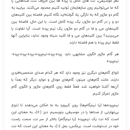
نظر موسیقی، نت های کامل یا پرده ها بین حروف نت، صداهایی را
که ما می‌توانیم روی سازهایمان تولید کنیم محدود می‌کنند. بیایید به
گام دو ماژور که به تازگی یاد گرفته‌اید نگاه کنیم. فاصله بین کلیدهای
دو و رِ در گام دو ماژور، یک پرده کامل است. با این حال، فاصله بین
کلیدهای می و فا در گام دو ماژور، یک نیم پرده است. آیا تفاوت را
می‌بینید؟ بین کلیدهای می و فا کلید سیاه وجود ندارد، بنابراین آنها
فقط نیم پرده با هم فاصله دارند.
هر گام ماژور الگوی مشابهی دارد: پرده-پرده-نیم‌پرده-پرده-پرده-پرده-
نیم‌پرده.
انواع گام‌های دیگری نیز وجود دارد که هر کدام صدای منحصربه‌فردی
دارند، مانند گام‌های مینور، گام‌های مودال و موارد دیگر که بعداً با
آن‌ها آشنا خواهید شد. فعلاً فقط روی گام‌های ماژور و الگوی گام
ماژور تمرکز کنیم.
نیم‌پرده‌ها (یا نیم‌گام‌ها) روی کیبورد به ما امکان می‌دهند تا تنوع
بی‌نهایتی از صداها را در موسیقی بنویسیم. دیز (♯)، به معنای این
است که نت یک نیم‌پرده (یا نیم‌گام) بالاتر از سر نت سمت راست
خود در نت‌نوشت است. برعکس، بمل (♭)، به معنای این است که نت