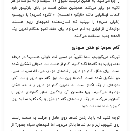
را اجرا می‌کنید. به همین ترتیب، تمپوی ۱۲۰ سرعت را به دو نت در هر
ثانیه دو برابر می‌کند. همچنین ممکن است در بالای پارتیتور خود
کلمات ایتالیایی مانند «لارگو» (آهسته)، «آلگرو» (سریع) یا «پرستو»
(خیلی سریع) را ببینید که نشان‌دهنده تمپوهای رایج هستند.
نوازندگان از ابزاری به نام مترونوم برای حفظ تمپو هنگام تمرین یک
قطعه جدید استفاده می‌کنند.
گام سوم: نواختن ملودی
تبریک می‌گوییم، شما تقریباً در مسیر نت خوانی هستید! در مرحله
بعد، بیایید به گام‌ها نگاه کنیم. گام از هشت نت متوالی تشکیل شده
است. برای مثال، گام دو ماژور از نت‌های دو، ر، می، فا، سل، لا، سی،
دو تشکیل شده است. فاصله بین نت اول گام دو ماژور و نت آخر،
نمونه‌ای از یک اکتاو است. ما تمرین گام دو ماژور را تا حد امکان
توصیه می‌کنیم، زیرا دانستن آن یادگیری سایر گام‌های ماژور را
آسان‌تر می‌کند. هر یک از نت‌های گام دو ماژور با یک کلید سفید روی
کیبورد شما مطابقت دارد.
توجه کنید که با بالا رفتن نت‌ها روی حامل و حرکت به سمت راست
روی کیبورد، زیر و بم نت‌ها بالاتر می‌رود. اما کلیدهای سیاه چطور؟ از