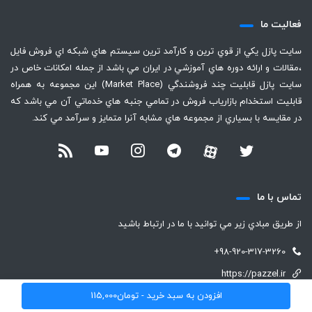
فعاليت ما
سايت پازل يكي از قوي ترين و كارآمد ترين سيستم هاي شبكه اي فروش فايل
،‌مقالات و ارائه دوره هاي آموزشي در ايران مي باشد از جمله امكانات خاص در
سايت پازل قابليت چند فروشندگي (Market Place) اين مجموعه به همراه
قابليت استخدام بازارياب فروش در تمامي جنبه هاي خدماتي آن مي باشد كه
در مقايسه با بسياري از مجموعه هاي مشابه آنرا متمايز و سرآمد مي كند.
تماس با ما
از طريق مبادي زير مي توانيد با ما در ارتباط باشيد
+98-920-317-3260
https://pazzel.ir
افزودن به سبد خرید -
تومان
115,000
support (@) pazzel.ir