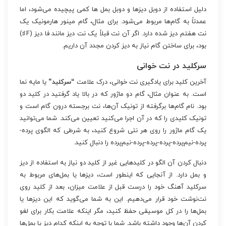
دلیل استفاده از دوبل دیزها و دوبل بمل ها کمی پیچیده می‌شود، اما
عمدتاً به گام‌ها مربوط می‌شود. برای مثال، گام مینور هارمونیک یک
نت هفتم دیز شده دارد. اگر آن نت قبلاً یک نت دیز مانند فا دیز (F♯)
بود، برای ساختن گام نیاز به دیز کردن مجدد آن داریم.
سرکلید در نت خوانی
آخرین کلید برای یادگیری نت خوانی، درک علامت
“سرکلید”
یا مایه نما
است. به عنوان مثال، گام دو ماژور که در بالا یاد گرفتید در کلید دو
بود. نام گام‌ها برگرفته از تونیک آن‌ها، نت برجسته درون گام است و
تونیک کلیدی را که در آن اجرا می‌کنید تعیین می‌کند. شما می‌توانید
یک گام ماژور را روی هر نتی شروع کنید، به شرطی که الگوی پرده-
پرده-نیم‌پرده-پرده-پرده-پرده-نیم‌پرده را دنبال کنید.
دنبال کردن آن الگو در کلیدهایی غیر از کلید دو نیاز به استفاده از دیز
و بمل دارد. از آنجایی که اینطور است، دیزها یا بمل‌های مربوط به
سرکلید آهنگ خود را درست قبل از علامت میزان، بعد از کلید روی
نت‌نوشت خود قرار می‌دهیم. این به شما می‌گوید که این دیزها یا
بمل‌ها را در کل موسیقی حفظ کنید، مگر اینکه علامت بکار برای لغو
کردن آن‌ها وجود داشته باشد. شما با توجه به اینکه کدام دیز یا بمل‌ها