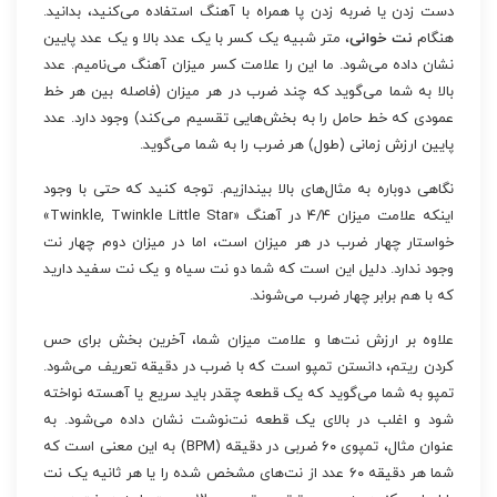
دست زدن یا ضربه زدن پا همراه با آهنگ استفاده می‌کنید، بدانید.
هنگام
نت خوانی
، متر شبیه یک کسر با یک عدد بالا و یک عدد پایین
نشان داده می‌شود. ما این را علامت کسر میزان آهنگ می‌نامیم. عدد
بالا به شما می‌گوید که چند ضرب در هر میزان (فاصله بین هر خط
عمودی که خط حامل را به بخش‌هایی تقسیم می‌کند) وجود دارد. عدد
پایین ارزش زمانی (طول) هر ضرب را به شما می‌گوید.
نگاهی دوباره به مثال‌های بالا بیندازیم. توجه کنید که حتی با وجود
اینکه علامت میزان ۴/۴ در آهنگ «Twinkle, Twinkle Little Star»
خواستار چهار ضرب در هر میزان است، اما در میزان دوم چهار نت
وجود ندارد. دلیل این است که شما دو نت سیاه و یک نت سفید دارید
که با هم برابر چهار ضرب می‌شوند.
علاوه بر ارزش نت‌ها و علامت میزان شما، آخرین بخش برای حس
کردن ریتم، دانستن تمپو است که با ضرب در دقیقه تعریف می‌شود.
تمپو به شما می‌گوید که یک قطعه چقدر باید سریع یا آهسته نواخته
شود و اغلب در بالای یک قطعه نت‌نوشت نشان داده می‌شود. به
عنوان مثال، تمپوی ۶۰ ضربی در دقیقه (BPM) به این معنی است که
شما هر دقیقه ۶۰ عدد از نت‌های مشخص شده را یا هر ثانیه یک نت