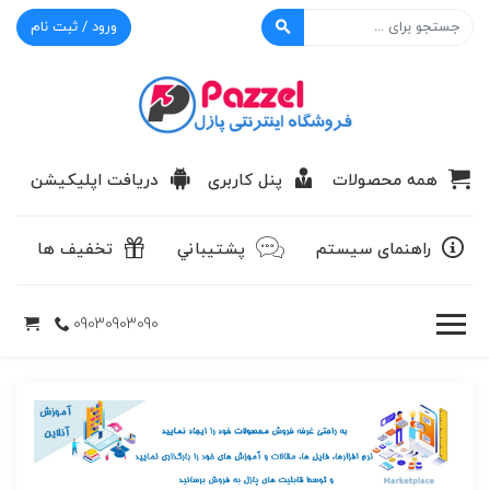
ورود / ثبت نام
پازل
همه محصولات
پنل کاربری
دریافت اپلیکیشن
راهنمای سیستم
پشتيباني
تخفیف ها
09030903090