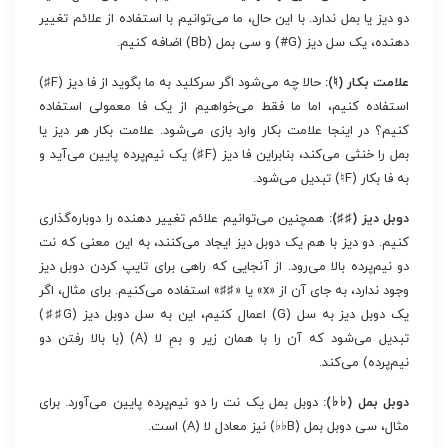
دو دیز یا بمل ندارد. با این حال، ما می‌توانیم با استفاده از علائم تغییر
دهنده، یک سل دیز (G#) و سی بمل (Bb) اضافه کنیم.
علامت بکار (♮):
حالا چه می‌شود اگر سرکلید به ما بگوید از فا دیز (F♯)
استفاده کنیم، اما ما فقط می‌خواهیم از یک فا معمولی استفاده
کنیم؟ در اینجا علامت بکار وارد بازی می‌شود. علامت بکار هر دیز یا
بمل را خنثی می‌کند، بنابراین فا دیز (F♯) یک نیم‌پرده پایین می‌آید و
به فا بکار (F♮) تبدیل می‌شود.
دوبل دیز (♯♯):
همچنین می‌توانیم علائم تغییر دهنده را دوباره‌گذاری
کنیم. دو دیز با هم یک دوبل دیز ایجاد می‌کنند، به این معنی که نت
دو نیم‌پرده بالا می‌رود. از آنجایی که راهی برای تایپ کردن دوبل دیز
وجود ندارد، به جای آن از «x» یا «♯♯» استفاده می‌کنیم. برای مثال، اگر
یک دوبل دیز به سل (G) اعمال کنیم، این به سل دوبل دیز (G♯♯)
تبدیل می‌شود که آن را با همان زیر و بمِ لا (A) (با بالا رفتن دو
نیم‌پرده) می‌کند.
دوبل بمل (♭♭):
دوبل بمل یک نت را دو نیم‌پرده پایین می‌آورد. برای
مثال، سی دوبل بمل (B♭♭) نیز معادل لا (A) است.