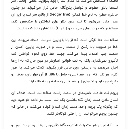
فاصله) مشخص می‌کند که کدام نت را باید بنوازید. گاهی اوقات، سر
نت‌ها بالای خطوط و فواصل پنج‌گانه حامل قرار می‌گیرند. در چنین
حالتی، خطی به نام خط کمکی (ledger line) از بالای سر نت یا زیر آن
عبور داده می‌شود تا نت مورد نظر برای نواختن را مشخص کند،
همانطور که در نت‌های سی و دو (B و C) بالا نشان داده شده است.
ساقه نت خط نازکی است که از بالا یا پایین سر نت امتداد می‌یابد. این
خط در صورت بالا رفتن از سمت راست و در صورت پایین آمدن از
سمت چپ امتداد پیدا می‌کند. جهت خط روی نحوه نواختن نت
تأثیری نمی‌گذارد، بلکه به
نت خوانی
آسان‌تر در عین حال که به آن‌ها
اجازه می‌دهد به درستی روی حامل قرار بگیرند، کمک می‌کند. به طور
کلی، هر نتی که روی خط «سی» حامل یا بالاتر از آن قرار دارد، ساقه رو
به پایین دارد و نت‌های زیر خط «سی» ساقه رو به بالا دارند.
پرچم نت علامت خمیده‌ای در سمت راست ساقه نت است. هدف آن
نشان دادن مدت زمان نگه داشتن یک نت است. در ادامه خواهیم دید
که چگونه یک پرچم واحد، مدت زمان نت را کوتاه می‌کند، در حالی که
چندین پرچم می‌توانند آن را حتی کوتاه‌تر کنند.
حالا که اجزای هر نت را شناختید، نگاه دقیق‌تری به سرهای نت توپر و