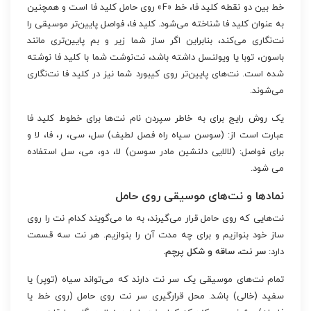
خط بین دو نقطه کلید فا، خط «F» روی حامل کلید فا است و همچنین
به عنوان کلید فا شناخته می‌شود. کلید فا، فواصل پایین‌تر موسیقی را
نت‌نگاری می‌کند، بنابراین اگر ساز شما زیر و بم پایین‌تری مانند
باسون، توبا یا ویولنسل داشته باشد، نت‌نوشت شما با کلید فا نوشته
شده است. نت‌های پایین‌تر روی کیبورد شما نیز در کلید فا نت‌نگاری
می‌شوند.
یک روش رایج برای به خاطر سپردن نام نت‌ها برای خطوط کلید فا
عبارت است از: (سوسن سیاه راه فصل لطیف) سل، سی، ر، فا، لا و
برای فواصل: (لالایی دلنشین مادر سوسن) لا، دو، می، سل استفاده
می شود.
نمادها و نت‌های موسیقی روی حامل
نت‌هایی که روی حامل قرار می‌گیرند، به ما می‌گویند کدام نت را روی
ساز خود بنوازیم و برای چه مدت آن را بنوازیم. هر نت سه قسمت
دارد:
سر نت، ساقه و شکل پرچم.
تمام نت‌های موسیقی یک سر نت دارند که می‌تواند سیاه (توپر) یا
سفید (خالی) باشد. محل قرارگیری سر نت روی حامل (روی خط یا