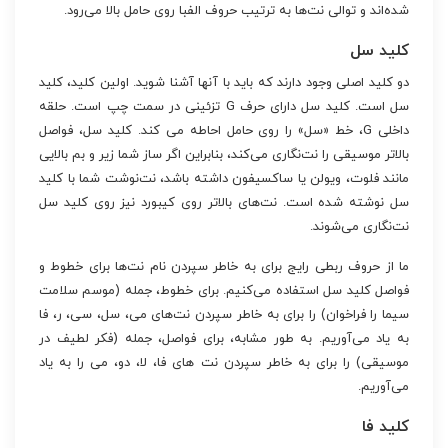
شده‌اند و توالی نت‌ها به ترتیب حروف الفبا روی حامل بالا می‌رود.
کلید سل
دو کلید اصلی وجود دارند که باید با آنها آشنا شوید. اولین کلید، کلید
سل است. کلید سل دارای حرف G تزئینی در سمت چپ است. حلقه
داخلی G، خط «سل» را روی حامل احاطه می کند. کلید سل، فواصل
بالاتر موسیقی را نت‌نگاری می‌کند، بنابراین اگر ساز شما زیر و بم بالایی
مانند فلوت، ویولن یا ساکسیفون داشته باشد، نت‌نوشت شما با کلید
سل نوشته شده است. نت‌های بالاتر روی کیبورد نیز روی کلید سل
نت‌نگاری می‌شوند.
ما از حروف ربطی رایج برای به خاطر سپردن نام نت‌ها برای خطوط و
فواصل کلید سل استفاده می‌کنیم. برای خطوط، جمله (موسم سلامت
سیما را فراخوان) را برای به خاطر سپردن نت‌های می، سل، سی، ر، فا
به یاد می‌آوریم. به طور مشابه، برای فواصل، جمله (فکر لطیف در
موسیقی) را برای به خاطر سپردن نت های فا، لا، دو، می را به یاد
می‌آوریم.
کلید فا