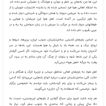
این ها جن‌ بادهای‌ پر خطر و موذی‌ و هولناک را مضراتى اسم داده اند.
به‌ اعتقاد اهالی هوا فرد تسخیر شده باد یا بادزده‌ اختیارات خویش را از
دست داده و به‌ مریضی دیوباد یا همان دیوانگی و شیدایی دچار شده و
به‌ طور ترکیبی در آمده است. اهل‌ هوا این‌ مریضان را هوایی و
طوفانهای سوار شده بر مرکب‌ یا مریض را در زبان‌ سواحلى‌ په‌ په‌ و در
عربى‌ هُبوب‌ نام داده اند.
بر اساس باورهای قدیمی ساحل‌نشینان جنوب ایران، پری‌ها، دیوها و
ارواح نیک و بد، همه باد یا خیال یا هوا هستند. این بادها در سر
آدمیان رخنه می‌کنند و او را «مرکَب» خود می‌سازند. اگر کسی گرفتار
یکی از این بادها شود و بتواند از چنگ آن جان سالم به در ببرد، آن
وقت به جرگه «اهل هوا» درمی‌آید.
اهل هوا، به باورهای اهالی مناطق میناب و جزیره لارک و هنگام و در
حالت کلی ساحل‌نشینان جنوب درباره انواع بادهایی می‌پردازد که آدمی
را بیمار می‌کنند و برای رام کردنشان، باید مراسم به خصوصی برگزار
شود. مراسمی که اصطلاحا به آن «بازی» می‌گویند.
هر چند شاید امروز برای سراغ گرفتن از باورهای این‌چنینی، نسبت به
۵۰ سال پیش و زمانی که ساعدی به جنوب سفر کرد، نیاز به