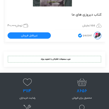
کتاب دیروزی های ما
155 نمایش
تومان
40,000
pazzel
غیرقابل فروش
3114
8656
محصول برای فروش
رضایت خریداران