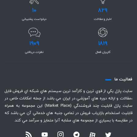
10
829
اخبار و مقالات
درخواست پشتیبانی
1909
1819
کاربران فعال
نظرات دریافتی
فعاليت ما
سايت پازل يكي از قوي ترين و كارآمد ترين سيستم هاي شبكه اي فروش فايل
،‌مقالات و ارائه دوره هاي آموزشي در ايران مي باشد از جمله امكانات خاص در
سايت پازل قابليت چند فروشندگي (Market Place) اين مجموعه به همراه
قابليت استخدام بازارياب فروش در تمامي جنبه هاي خدماتي آن مي باشد كه
در مقايسه با بسياري از مجموعه هاي مشابه آنرا متمايز و سرآمد مي كند.