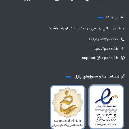
تماس با ما
از طريق مبادي زير مي توانيد با ما در ارتباط باشيد
+98-920-317-3260
https://pazzel.ir
support (@) pazzel.ir
گواهينامه ها و مجوزهاي پازل