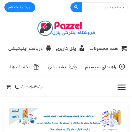
ورود / ثبت نام
پازل
همه محصولات
پنل کاربری
دریافت اپلیکیشن
راهنمای سیستم
پشتيباني
تخفیف ها
09030903090