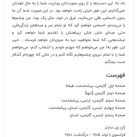
نه، نه: این دست‌ها را از روی صورت‌تان بردارید، شما را به حال خودتان
نمی‌گذارم، این‌ طور خیلی راحت خواهد بود. در این‌ صورت شما آن‌ جا
بدون احساس باقی می‌مانید، غرق در خود، مثل یک بودا. من چشم‌ها
را می‌بندم، احساس خواهم کرد که او تمام سر و صداهای زندگی‌اش،
حتی صدای خش‌ خش پیراهنش را تقدیم شما خواهد کرد و
لبخندهایی که شما نخواهید دید به سوی‌تان خواهد فرستاد… خیر،
این‌ طور نه! من می‌خواهم که جهنم خودم را انتخاب کنم؛ می‌خواهم
شما را با تمام نیروی چشم‌هایم نگاه کنم و در حالی‌ که چهره‌ام آشکار
است بجنگم.
فهرست
صحنه اول: گارسَن، پیشخدمت طبقه
صحنه دوم: گارسَن [تنها]
صحنه سوم: گارسَن، اینس، پیشخدمت
صحنه چهارم: اینس، گارسَن، استل، پیشخدمت
صحنه پنجم: اینس، گارسَن، استل
ژان پل سارتر
فرانسوی | تولد ۱۹۰۵ – درگذشت ۱۹۸۰