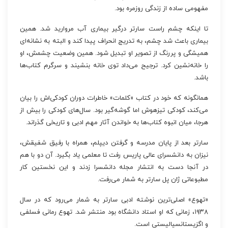
مفهومی ساده از زندگی روزمره بود.
تا اینکه چشم راست سارتر درگیر بیماری آب مروارید شد. همین
بیماری باعث شد چشم، به تدریج انحراف پیدا کند و البته به نشانه‌ای
همیشگی و پررنگ از تصویر او تبدیل شود. همین وضعیت چشمش، او
را خانه‌نشین کرد. ترجیح می‌داد توی خانه بنشیند و سرگرم کتاب‌ها
باشد.
همانگونه که خود در کتاب «کلمات» خاطرات دوران کودکی‌اش را بیان
می‌کند، کودکی تیزهوش اما گوشه‌گیر بود. سال‌های کودکی را بیش از
هرجا، میان انبوه کتاب‌ها به خواندن آثار مهم ادبی و تاریخی گذراند.
سارتر بعد از پایان مدرسه و گرفتن دیپلم، همراه با رفیق شفیقش،
نیزان به دانشسرای عالی پاریس رفت تا معلمی یاد بگیرد. آن دو با هم
در آنجا دست به انتشار مجله دانشسرا زدند و این نخستین کار
مطبوعاتی ژان پل سارتر به شمار می‌رفت.
«تهوع» اصلی‌ترین نوشته ادبی سارتر به شمار می‌رود که در سال
۱۹۳۸، زمانی که او استاد دانشگاه بود منتشر شد. تهوع رمانی فسلفی
و اگزیستانسیالیستی است.