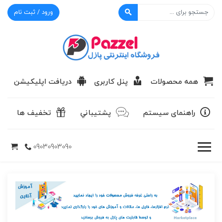
ورود / ثبت نام
پازل
همه محصولات
پنل کاربری
دریافت اپلیکیشن
راهنمای سیستم
پشتيباني
تخفیف ها
09030903090