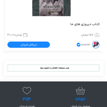
کتاب دیروزی های ما
157 نمایش
تومان
40,000
pazzel
غیرقابل فروش
3114
8656
محصول برای فروش
رضایت خریداران