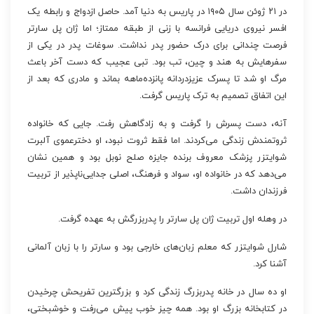
در ۲۱ ژوئن سال ۱۹۰۵ در پاریس به دنیا آمد. حاصل ازدواج و رابطه یک
افسر نیروی دریایی فرانسه با زنی از طبقه ممتاز؛ اما ژان پل سارتر
فرصت چندانی برای درک حضور پدر نداشت. سوغات پدر در یکی از
سفرهایش به هند و چین، تب بود. تبی عجیب که دست آخر باعث
مرگ او شد تا پسرک عزیزدردانه پانزده‌ماهه بماند و مادری که بعد از
این اتفاق تصمیم به ترک پاریس گرفت.
آنه، دست پسرش را گرفت و به زادگاهش رفت. جایی که خانواده
ثروتمندش زندگی می‌کردند. اما فقط ثروت نبود، او دخترعموی آلبرت
شوایتزر پزشک معروف برنده جایزه صلح نوبل بود و همین نشان
می‌دهد که در خانواده او، سواد و فرهنگ، اصلی جدایی‌ناپذیر از تربیت
فرزندان داشت.
در وهله اول تربیت ژان پل سارتر را پدربزرگش به عهده گرفت.
شارل شوایتزر که معلم زبان‌های خارجی بود و سارتر را با زبان آلمانی
آشنا کرد.
او ده سال در خانه پدربزرگ زندگی کرد و بزرگترین تفریحش چرخیدن
در کتابخانه بزرگ او بود. همه چیز خوب پیش می‌رفت و خوشبختی،