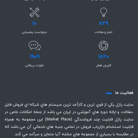
10
829
اخبار و مقالات
درخواست پشتیبانی
1909
1820
کاربران فعال
نظرات دریافتی
فعاليت ما
سايت پازل يكي از قوي ترين و كارآمد ترين سيستم هاي شبكه اي فروش فايل
،‌مقالات و ارائه دوره هاي آموزشي در ايران مي باشد از جمله امكانات خاص در
سايت پازل قابليت چند فروشندگي (Market Place) اين مجموعه به همراه
قابليت استخدام بازارياب فروش در تمامي جنبه هاي خدماتي آن مي باشد كه
در مقايسه با بسياري از مجموعه هاي مشابه آنرا متمايز و سرآمد مي كند.