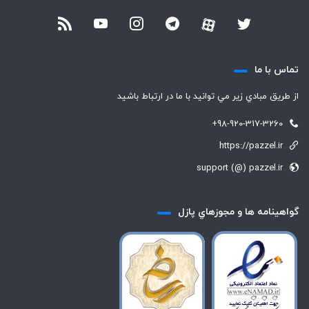
تماس با ما
از طريق مبادي زير مي توانيد با ما در ارتباط باشيد
+98-920-317-3260
https://pazzel.ir
support (@) pazzel.ir
گواهينامه ها و مجوزهاي پازل