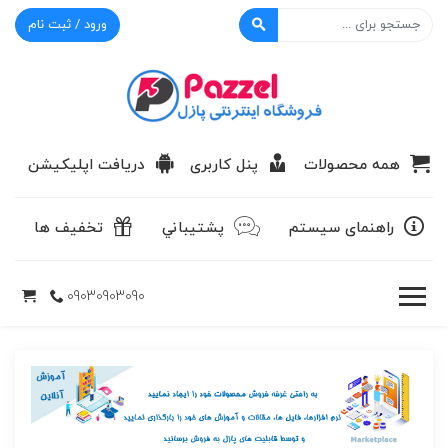
ورود / ثبت نام
پازل
همه محصولات
پنل کاربری
دریافت اپلیکیشن
راهنمای سیستم
پشتيباني
تخفیف ها
09030903090