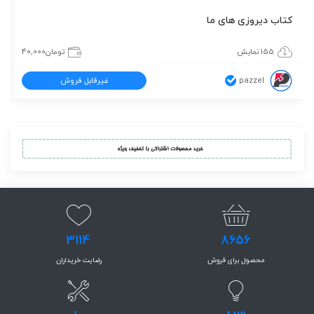
کتاب دیروزی های ما
155 نمایش
تومان
40,000
pazzel
غیرقابل فروش
3114
8656
محصول برای فروش
رضایت خریداران