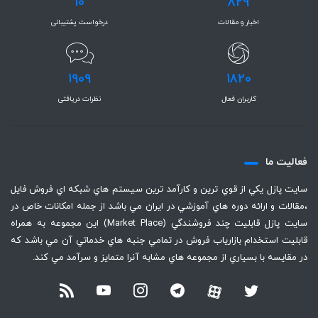
10
829
اخبار و مقالات
درخواست پشتیبانی
1909
1820
کاربران فعال
نظرات دریافتی
فعاليت ما
سايت پازل يكي از قوي ترين و كارآمد ترين سيستم هاي شبكه اي فروش فايل
،‌مقالات و ارائه دوره هاي آموزشي در ايران مي باشد از جمله امكانات خاص در
سايت پازل قابليت چند فروشندگي (Market Place) اين مجموعه به همراه
قابليت استخدام بازارياب فروش در تمامي جنبه هاي خدماتي آن مي باشد كه
در مقايسه با بسياري از مجموعه هاي مشابه آنرا متمايز و سرآمد مي كند.