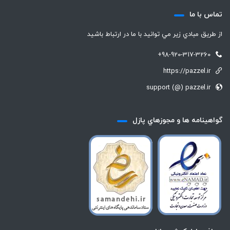
تماس با ما
از طريق مبادي زير مي توانيد با ما در ارتباط باشيد
+98-920-317-3260
https://pazzel.ir
support (@) pazzel.ir
گواهينامه ها و مجوزهاي پازل