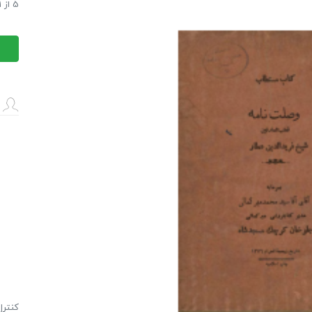
کتاب 
5
از
1
کتاب 
كنترل