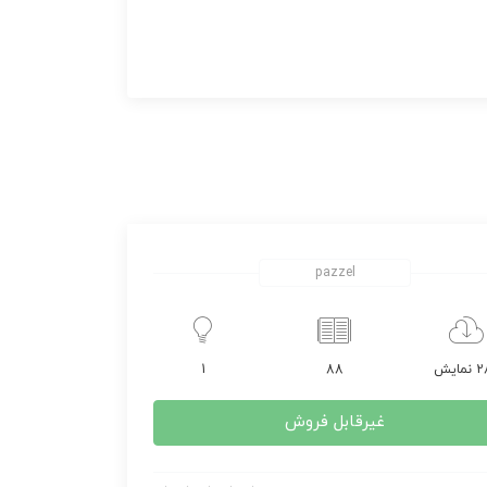
pazzel
مایش
88
1
غیرقابل فروش