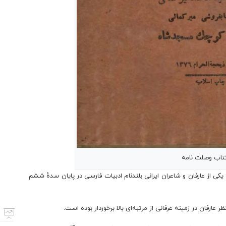
تاب وصلت نامه
 ابوحامِد محمّد عطّار نِیشابوری (۶۱۸- ۵۴۰ قمری) یکی از عارفان و شاعران ایرانی بلندنام ادبیات فارسی در پایان سدهٔ ششم
ر عارفان در زمینه عرفانی از مرتبه‌ای بالا برخوردار بوده ‌است.