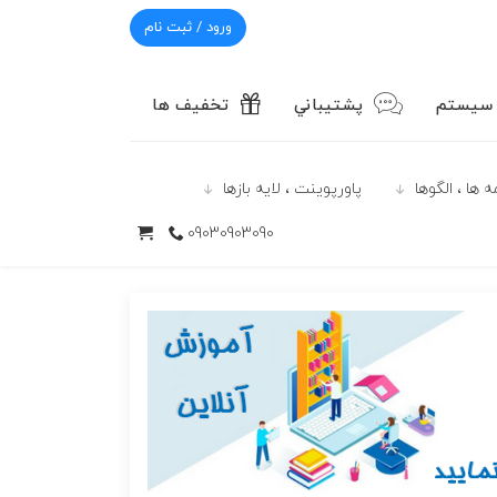
ورود / ثبت نام
 سیستم
پشتيباني
تخفیف ها
 ها ، الگوها
پاورپوينت ، لایه بازها
09030903090