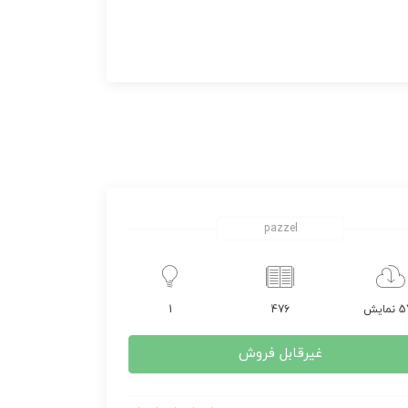
pazzel
مایش
476
1
غیرقابل فروش