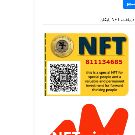
تجو
دریافت NFT رایگان