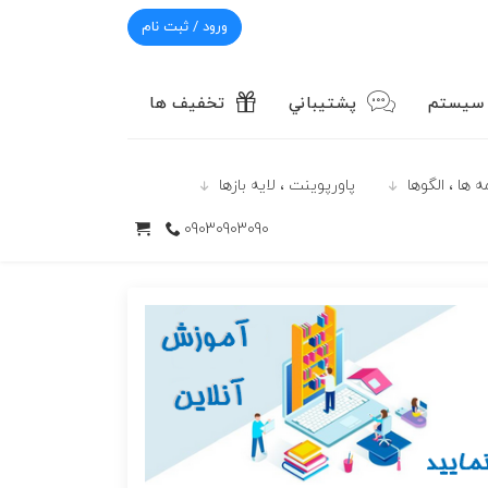
ورود / ثبت نام
 سیستم
پشتيباني
تخفیف ها
 ها ، الگوها
پاورپوينت ، لایه بازها
09030903090