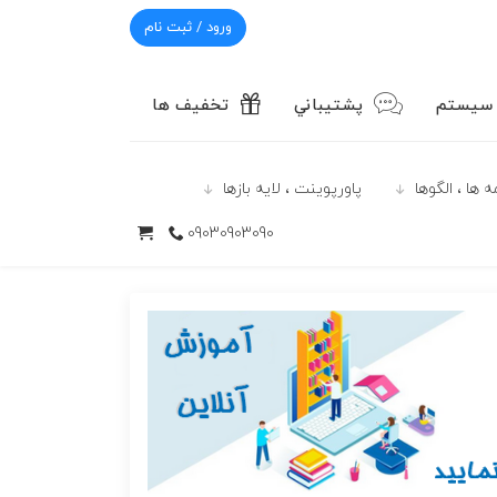
ورود / ثبت نام
 سیستم
پشتيباني
تخفیف ها
 ها ، الگوها
پاورپوينت ، لایه بازها
09030903090