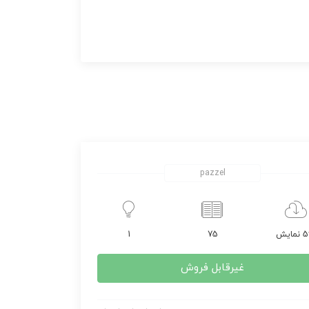
pazzel
مایش
75
1
غیرقابل فروش