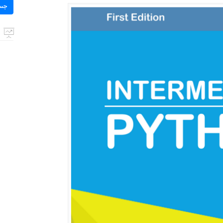
برای:
جس