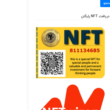
تجو
دریافت NFT رایگان