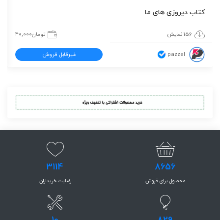
کتاب دیروزی های ما
156 نمایش
تومان
40,000
pazzel
غیرقابل فروش
3114
8656
محصول برای فروش
رضایت خریداران