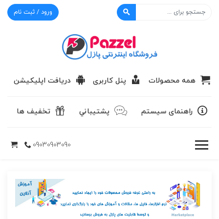
ورود / ثبت نام
پازل
همه محصولات
پنل کاربری
دریافت اپلیکیشن
راهنمای سیستم
پشتيباني
تخفیف ها
09030903090