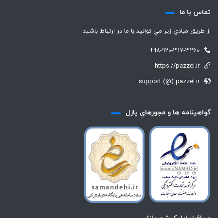
تماس با ما
از طريق مبادي زير مي توانيد با ما در ارتباط باشيد
+98-920-317-3260
https://pazzel.ir
support (@) pazzel.ir
گواهينامه ها و مجوزهاي پازل