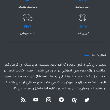
10
829
اخبار و مقالات
درخواست پشتیبانی
1909
1820
کاربران فعال
نظرات دریافتی
فعاليت ما
سايت پازل يكي از قوي ترين و كارآمد ترين سيستم هاي شبكه اي فروش فايل
،‌مقالات و ارائه دوره هاي آموزشي در ايران مي باشد از جمله امكانات خاص در
سايت پازل قابليت چند فروشندگي (Market Place) اين مجموعه به همراه
قابليت استخدام بازارياب فروش در تمامي جنبه هاي خدماتي آن مي باشد كه
در مقايسه با بسياري از مجموعه هاي مشابه آنرا متمايز و سرآمد مي كند.