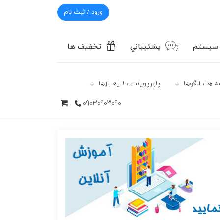
ورود / ثبت نام
 سیستم
پشتيباني
تخفیف ها
 ها ، الگوها
پاورپوينت ، لایه بازها
09030903090