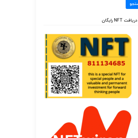
تجو
دریافت NFT رایگان