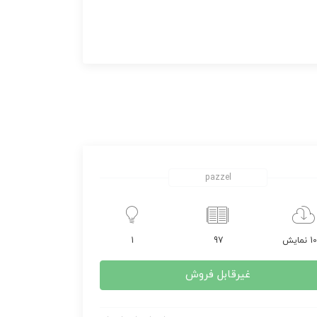
pazzel
مایش
97
1
غیرقابل فروش