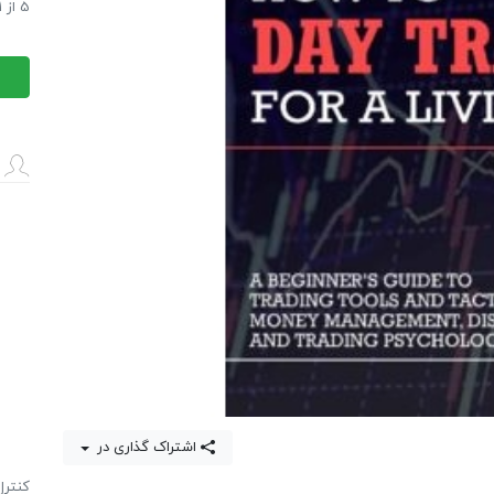
iving
5
از
1
iving
اشتراک گذاری در
كنترل