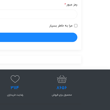
رمز عبور
*
مرا به خاطر بسپار
3114
8656
محصول برای فروش
رضایت خریداران