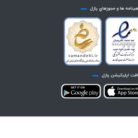
هينامه ها و مجوزهاي پازل
افت اپليكيشن پازل