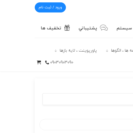
ورود / ثبت نام
 سیستم
پشتيباني
تخفیف ها
 ها ، الگوها
پاورپوينت ، لایه بازها
09030903090