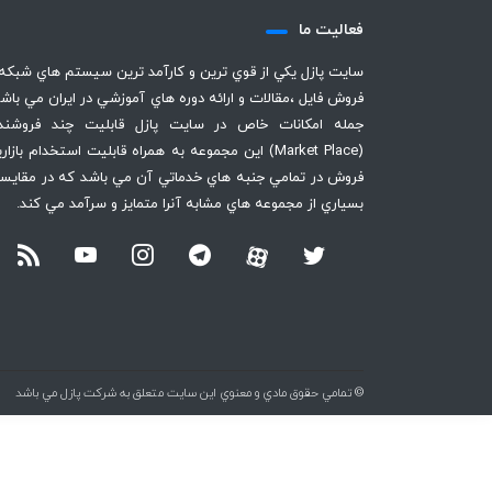
فعاليت ما
سايت پازل يكي از قوي ترين و كارآمد ترين سيستم هاي شبكه
فروش فايل ،‌مقالات و ارائه دوره هاي آموزشي در ايران مي باشد
جمله امكانات خاص در سايت پازل قابليت چند فروشند
(Market Place) اين مجموعه به همراه قابليت استخدام بازا
فروش در تمامي جنبه هاي خدماتي آن مي باشد كه در مقايسه
بسياري از مجموعه هاي مشابه آنرا متمايز و سرآمد مي كند.
© تمامي حقوق مادي و معنوي اين سايت متعلق به شركت پازل مي باشد