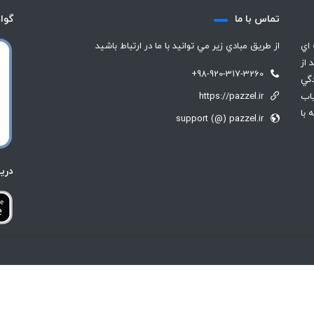
تماس با ما
گوا
 اي
از طريق مبادي زير مي توانيد با ما در ارتباط باشيد
 از
+98-920-317-3260
گي
رياب
https://pazzel.ir
 با
support (@) pazzel.ir
دري