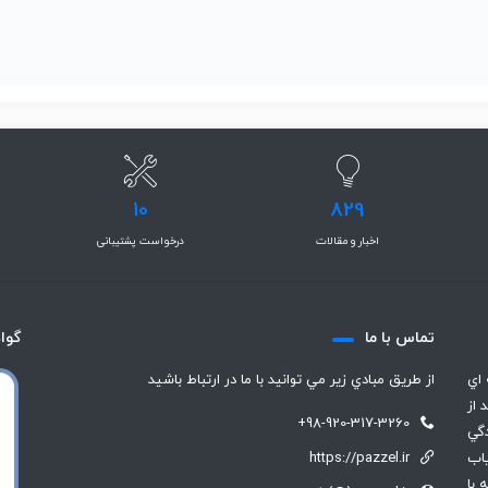
10
829
اخبار و مقالات
درخواست پشتیبانی
تماس با ما
گوا
 اي
از طريق مبادي زير مي توانيد با ما در ارتباط باشيد
 از
+98-920-317-3260
گي
رياب
https://pazzel.ir
 با