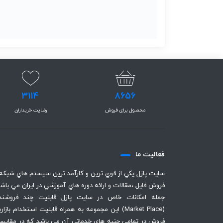
3114
8656
محصول برای فروش
رضایت خریداران
فعاليت ما
سايت پازل يكي از قوي ترين و كارآمد ترين سيستم هاي شبكه
فروش فايل ،‌مقالات و ارائه دوره هاي آموزشي در ايران مي باشد
جمله امكانات خاص در سايت پازل قابليت چند فروشند
(Market Place) اين مجموعه به همراه قابليت استخدام بازا
فروش در تمامي جنبه هاي خدماتي آن مي باشد كه در مقايسه