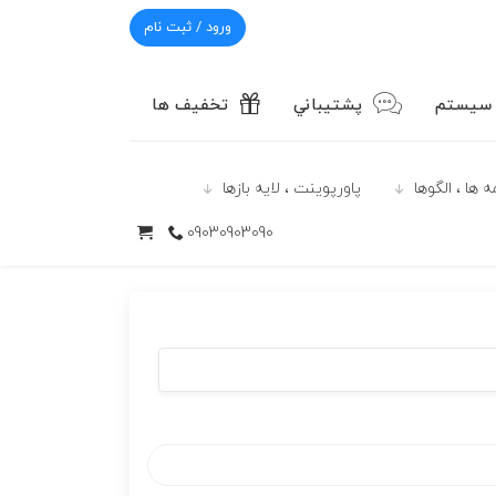
ورود / ثبت نام
 سیستم
پشتيباني
تخفیف ها
 ها ، الگوها
پاورپوينت ، لایه بازها
09030903090