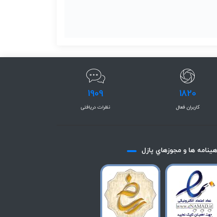
1909
1820
کاربران فعال
نظرات دریافتی
هينامه ها و مجوزهاي پازل