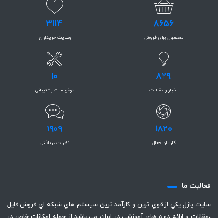
3114
8656
محصول برای فروش
رضایت خریداران
10
829
اخبار و مقالات
درخواست پشتیبانی
1909
1820
کاربران فعال
نظرات دریافتی
فعاليت ما
سايت پازل يكي از قوي ترين و كارآمد ترين سيستم هاي شبكه اي فروش فايل
،‌مقالات و ارائه دوره هاي آموزشي در ايران مي باشد از جمله امكانات خاص در