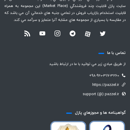
سايت پازل قابليت چند فروشندگي (Market Place) اين مجموعه به همراه
قابليت استخدام بازارياب فروش در تمامي جنبه هاي خدماتي آن مي باشد كه
در مقايسه با بسياري از مجموعه هاي مشابه آنرا متمايز و سرآمد مي كند.
تماس با ما
از طريق مبادي زير مي توانيد با ما در ارتباط باشيد
+98-920-317-3260
https://pazzel.ir
support (@) pazzel.ir
گواهينامه ها و مجوزهاي پازل