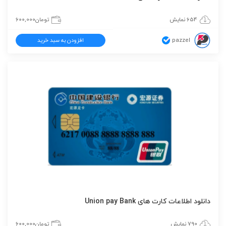
654 نمایش
تومان
600,000
pazzel
افزودن به سبد خرید
دانلود اطلاعات کارت های Union pay Bank
790 نمایش
تومان
600,000