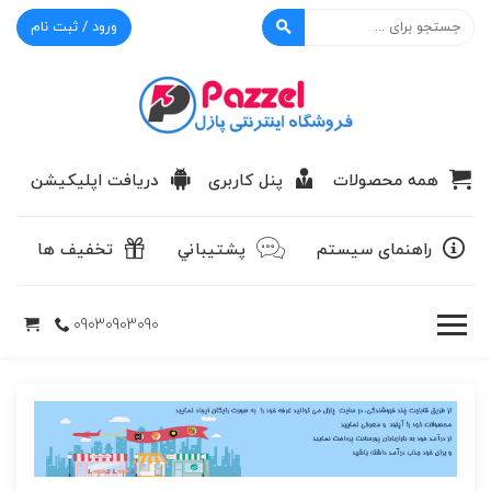
ورود / ثبت نام
پازل
همه محصولات
پنل کاربری
دریافت اپلیکیشن
راهنمای سیستم
پشتيباني
تخفیف ها
09030903090