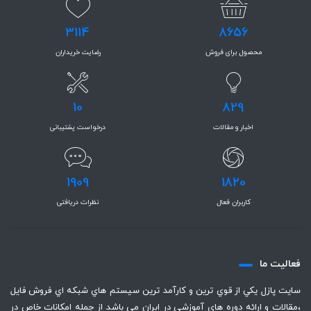
3114
8656
محصول برای فروش
رضایت خریداران
10
829
اخبار و مقالات
درخواست پشتیبانی
1909
1820
کاربران فعال
نظرات دریافتی
فعاليت ما
سايت پازل يكي از قوي ترين و كارآمد ترين سيستم هاي شبكه اي فروش فايل
،‌مقالات و ارائه دوره هاي آموزشي در ايران مي باشد از جمله امكانات خاص در