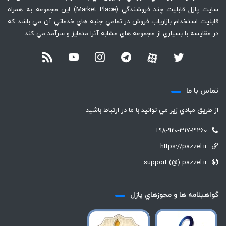
سايت پازل قابليت چند فروشندگي (Market Place) اين مجموعه به همراه
قابليت استخدام بازارياب فروش در تمامي جنبه هاي خدماتي آن مي باشد كه
در مقايسه با بسياري از مجموعه هاي مشابه آنرا متمايز و سرآمد مي كند.
تماس با ما
از طريق مبادي زير مي توانيد با ما در ارتباط باشيد
+98-920-317-3260
https://pazzel.ir
support (@) pazzel.ir
گواهينامه ها و مجوزهاي پازل