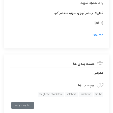
با ما همراه شوید.
کتابراه از نشر اَرِدوی سورَه منتشر کرد
[ad_2]
Source
دسته بندی ها
عمومي
برچسب ها
taaghche_ebookstore
ketabrah
karaketab
fidibo
مشاهده همه