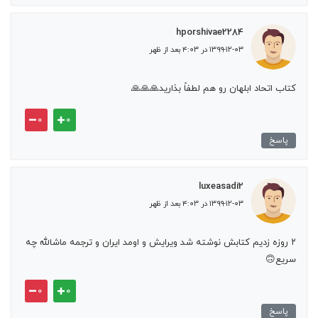
hporshivae2284
۱۳۹۹-۱۲-۰۳ در ۴:۰۳ بعد از ظهر
کتاب اتحاد ابلهان رو هم لطفاً بذارید🙏🙏🙏
۰
۰
پاسخ
luxeasadi2
۱۳۹۹-۱۲-۰۳ در ۴:۰۳ بعد از ظهر
۲ روزه زدیم کتابش نوشته شد ویرایش و اومد ایران و ترجمه ماشالله چه
سریع🙃
۰
۰
پاسخ