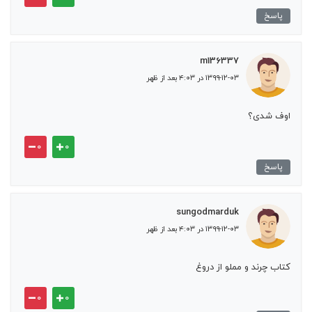
پاسخ
m136337
۱۳۹۹-۱۲-۰۳ در ۴:۰۳ بعد از ظهر
اوف شدی؟
۰
۰
پاسخ
sungodmarduk
۱۳۹۹-۱۲-۰۳ در ۴:۰۳ بعد از ظهر
کتاب چرند و مملو از دروغ
۰
۰