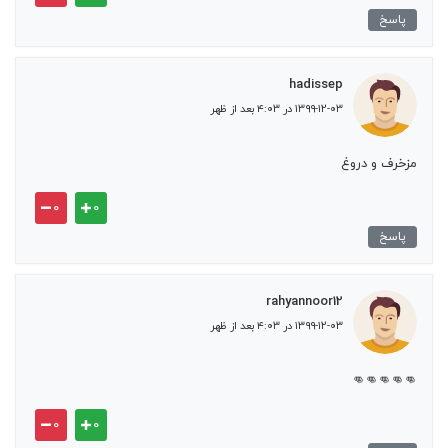
پاسخ
hadissep
۱۳۹۹-۱۲-۰۳ در ۴:۰۳ بعد از ظهر
مزخرف و دروغ
۰
۰
پاسخ
rahyannoor12
۱۳۹۹-۱۲-۰۳ در ۴:۰۳ بعد از ظهر
👊👊👊👊👊
۰
۰