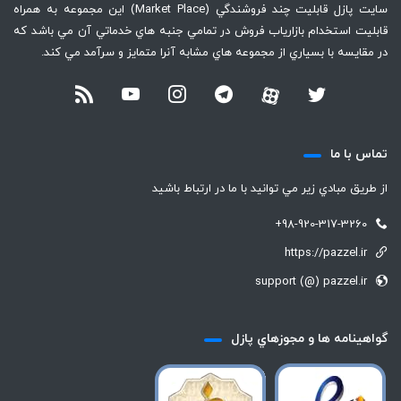
سايت پازل قابليت چند فروشندگي (Market Place) اين مجموعه به همراه
قابليت استخدام بازارياب فروش در تمامي جنبه هاي خدماتي آن مي باشد كه
در مقايسه با بسياري از مجموعه هاي مشابه آنرا متمايز و سرآمد مي كند.
تماس با ما
از طريق مبادي زير مي توانيد با ما در ارتباط باشيد
+98-920-317-3260
https://pazzel.ir
support (@) pazzel.ir
گواهينامه ها و مجوزهاي پازل