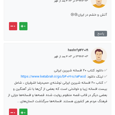
۱۳۹۹-۱۲-۰۳ در ۴:۰۳ بعد از ظهر
آتش و خشم در ایران😢😢
۰
۰
پاسخ
hashrfy142019
۱۳۹۹-۱۲-۰۳ در ۴:۰۳ بعد از ظهر
✅ دانلود کتاب ۲۰ افسانه شیرین ایرانی
✅ لینک دانلود:
https://www.ketabrah.ir/go/b40268/1a4acd
✅ کتاب ۲۰ افسانه شیرین ایرانی نوشته‌ی حمیدرضا اشرفیان ، شامل
بیست افسانه زیبا و خواندنی است که بعضی‌ از آن‌ها با نثر آهنگین‌ و
بعضی‌ دیگر در قالب‌ قصه‌ منظوم‌ روایت شده. قصه‌ها و افسانه‌ها جزئی از
فرهنگ مردم هر کشوری هستند. افسانه‌ها سرگذشت انسان‌های…
۰
۰