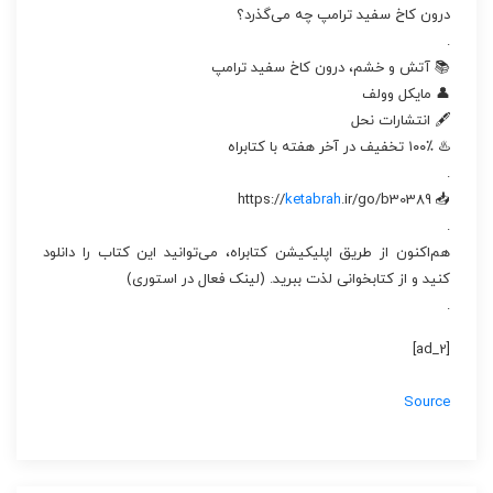
درون کاخ سفید ترامپ چه می‌گذرد؟
.
📚 آتش و خشم، درون کاخ سفید ترامپ
👤 مایکل وولف
🖋 انتشارات نحل
♨️ ۱۰۰٪ تخفیف در آخر هفته با کتابراه
.
ketabrah
.ir/go/b30389
📥 https://
.
هم‌اکنون از طریق اپلیکیشن کتابراه، می‌توانید این کتاب‌ را دانلود
کنید و از کتابخوانی لذت ببرید. (لینک فعال در استوری)
.
[ad_2]
Source