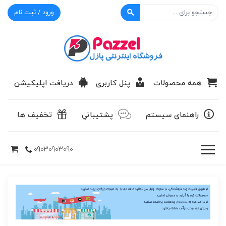
ورود / ثبت نام
پازل
همه محصولات
پنل کاربری
دریافت اپلیکیشن
راهنمای سیستم
پشتيباني
تخفیف ها
09030903090