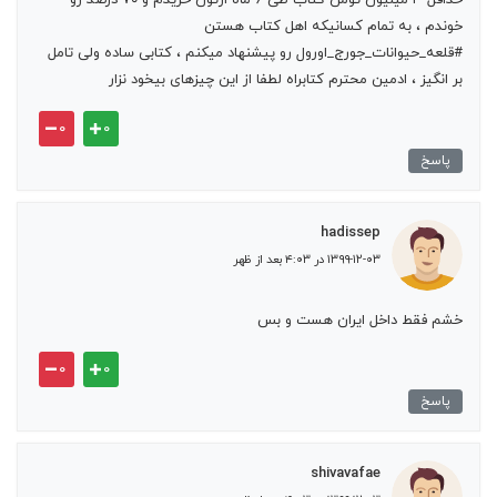
خوندم ، به تمام کسانیکه اهل کتاب هستن
#قلعه_حیوانات_جورج_اورول رو پیشنهاد میکنم ، کتابی ساده ولی تامل
بر انگیز ، ادمین محترم کتابراه لطفا از این چیزهای بیخود نزار
۰
۰
پاسخ
hadissep
۱۳۹۹-۱۲-۰۳ در ۴:۰۳ بعد از ظهر
خشم فقط داخل ایران هست و بس
۰
۰
پاسخ
shivavafae