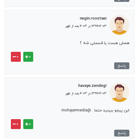
negin.roostaei
۱۳۹۹-۱۲-۰۳ در ۴:۰۳ بعد از ظهر
همش هست یا قسمتی شه ؟
۰
۰
پاسخ
havaye.zendegi
۱۳۹۹-۱۲-۰۳ در ۴:۰۳ بعد از ظهر
این پیجو ببینید حتما . @mohajermedia
۰
۰
پاسخ