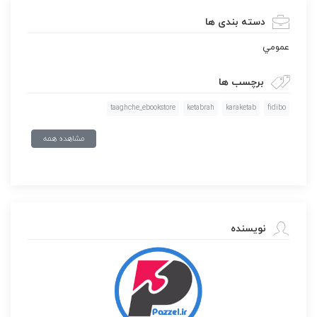
دسته بندی ها
عمومي
برچسب ها
taaghche_ebookstore
ketabrah
karaketab
fidibo
مشاهده همه
نویسنده