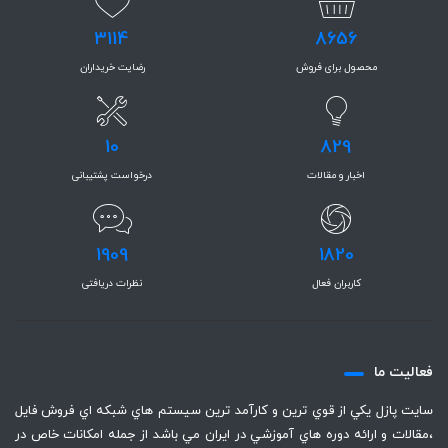
3114
8656
محصول برای فروش
رضایت خریداران
10
829
اخبار و مقالات
درخواست پشتیبانی
1909
1820
کاربران فعال
نظرات دریافتی
فعاليت ما
سايت پازل يكي از قوي ترين و كارآمد ترين سيستم هاي شبكه اي فروش فايل
،‌مقالات و ارائه دوره هاي آموزشي در ايران مي باشد از جمله امكانات خاص در