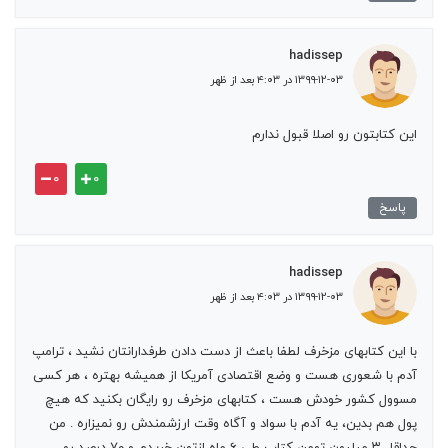
hadissep
۱۳۹۹-۱۲-۰۳ در ۴:۰۳ بعد از ظهر
این کتابتون رو اصلا قبول ندارم
۰
۰
پاسخ
hadissep
۱۳۹۹-۱۲-۰۳ در ۴:۰۳ بعد از ظهر
با این کتابهای مزخرف لطفا باعث از دست دادن طرفدارانتان نشید ، ترامپ
آدم با شعوری هست و وضع اقتصادی آمریکا از همیشه بهتره ، هر کسی
مسوول کشور خودش هست ، کتابهای مزخرف رو رایگان بکنید که هیچ
پول هم بدین، یه آدم با سواد و آگاه وقت ارزشمندش رو نمیزاره . من
حداقل ۳ میلیون تومن کتاب طی ۶ ماه ازتون خریدم و ۷۰ درصد رو