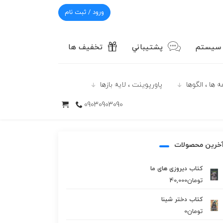
ورود / ثبت نام
 سیستم
پشتيباني
تخفیف ها
 ها ، الگوها
پاورپوينت ، لایه بازها
09030903090
خرین محصولات
کتاب دیروزی های ما
تومان
40,000
کتاب دختر شینا
تومان
0