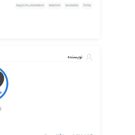
taaghche_ebookstore
ketabrah
karaketab
fidibo
نویسنده
l