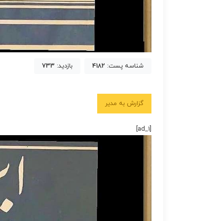
شناسه پست:
4182
بازدید:
733
گزارش به مدیر
[ad_1]