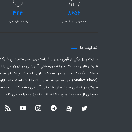
3114
8656
محصول برای فروش
رضایت خریداران
فعاليت ما
سايت پازل يكي از قوي ترين و كارآمد ترين سيستم هاي شبكه
فروش فايل ،‌مقالات و ارائه دوره هاي آموزشي در ايران مي باشد
جمله امكانات خاص در سايت پازل قابليت چند فروشند
(Market Place) اين مجموعه به همراه قابليت استخدام بازا
فروش در تمامي جنبه هاي خدماتي آن مي باشد كه در مقايسه
بسياري از مجموعه هاي مشابه آنرا متمايز و سرآمد مي كند.