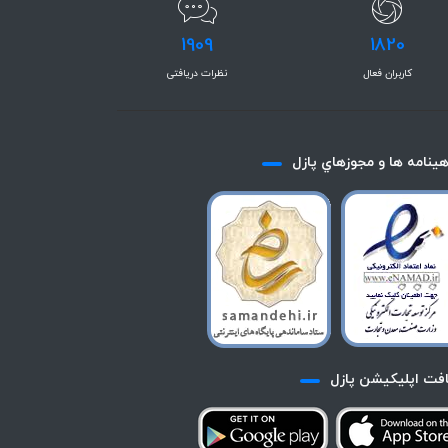
1909
1820
کاربران فعال
نظرات دریافتی
هينامه ها و مجوزهاي پازل
افت اپليكيشن پازل