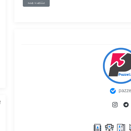
مشاهده همه
pazze
آ