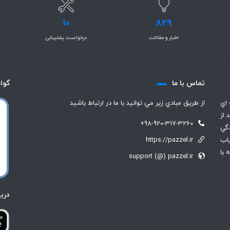
10
829
اخبار و مقالات
درخواست پشتیبانی
تماس با ما
گوا
 اي
از طريق مبادي زير مي توانيد با ما در ارتباط باشيد
 از
+98-920-317-3260
گي
رياب
https://pazzel.ir
 با
support (@) pazzel.ir
دري