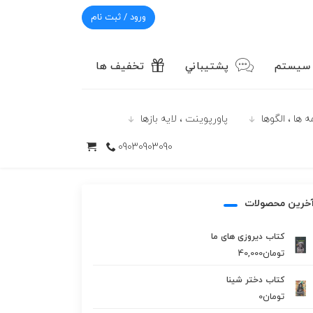
ورود / ثبت نام
 سیستم
پشتيباني
تخفیف ها
 ها ، الگوها
پاورپوينت ، لایه بازها
09030903090
خرین محصولات
کتاب دیروزی های ما
تومان
40,000
کتاب دختر شینا
تومان
0