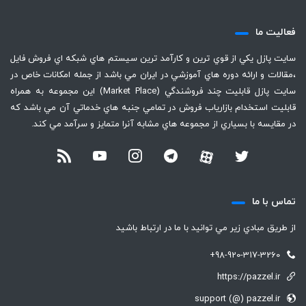
فعاليت ما
سايت پازل يكي از قوي ترين و كارآمد ترين سيستم هاي شبكه اي فروش فايل
،‌مقالات و ارائه دوره هاي آموزشي در ايران مي باشد از جمله امكانات خاص در
سايت پازل قابليت چند فروشندگي (Market Place) اين مجموعه به همراه
قابليت استخدام بازارياب فروش در تمامي جنبه هاي خدماتي آن مي باشد كه
در مقايسه با بسياري از مجموعه هاي مشابه آنرا متمايز و سرآمد مي كند.
تماس با ما
از طريق مبادي زير مي توانيد با ما در ارتباط باشيد
+98-920-317-3260
https://pazzel.ir
support (@) pazzel.ir