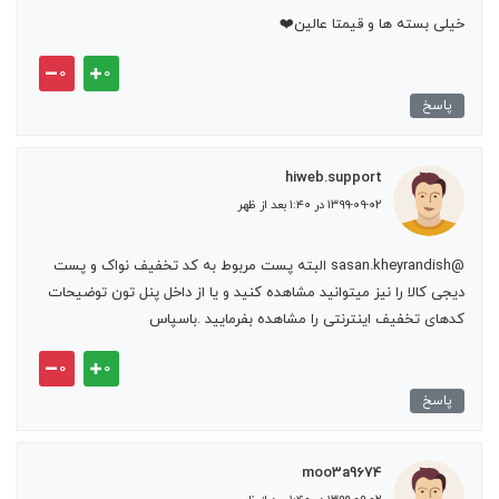
خیلی بسته ها و قیمتا عالین❤️
۰
۰
پاسخ
hiweb.support
۱۳۹۹-۰۹-۰۲ در ۱:۴۰ بعد از ظهر
@sasan.kheyrandish البته پست مربوط به کد تخفیف نواک و پست
دیجی کالا را نیز میتوانید مشاهده کنید و یا از داخل پنل تون توضیحات
کدهای تخفیف اینترنتی را مشاهده بفرمایید .باسپاس
۰
۰
پاسخ
moo3a9674