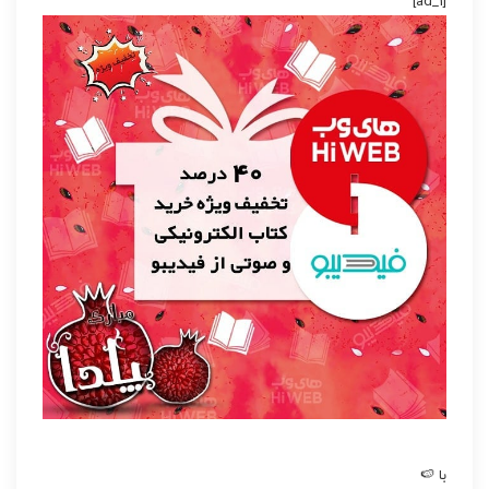
[ad_1]
با 🍉