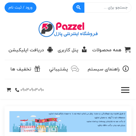
ورود / ثبت نام
پازل
همه محصولات
پنل کاربری
دریافت اپلیکیشن
راهنمای سیستم
پشتيباني
تخفیف ها
09030903090