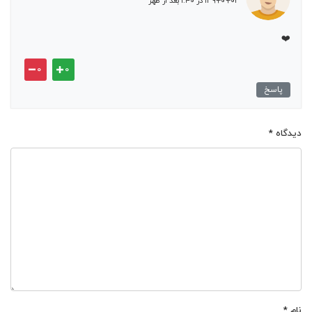
۱۳۹۹-۰۹-۰۲ در ۱:۴۰ بعد از ظهر
❤️
۰
۰
پاسخ
دیدگاه
*
نام
*