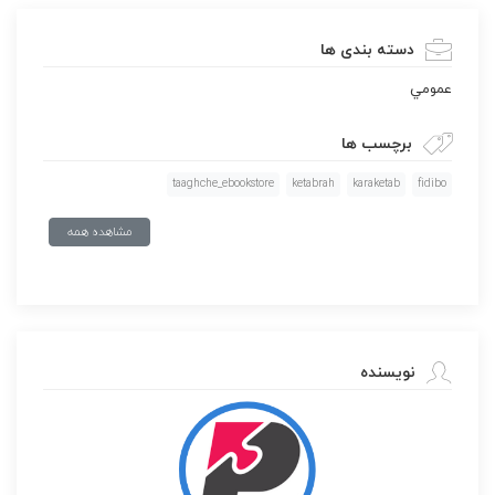
دسته بندی ها
عمومي
برچسب ها
taaghche_ebookstore
ketabrah
karaketab
fidibo
مشاهده همه
نویسنده