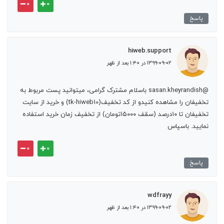
۰
۰
پاسخ
hiweb.support
۱۳۹۹-۰۹-۰۲ در ۱:۴۰ بعد از ظهر
@sasan.kheyrandish باسلام مشترک گرامی، میتوانید پست مربوط به
تخفیفان را مشاهده کنیدو از کد تخفیف(tk-hiweb10) و خرید از سایت
تخفیفان تا ۱۰درصد (سقف ۱۵۰۰۰تومان) از تخفیف زمان خرید استفاده
نمایید. باسپاس
۰
۰
پاسخ
wdfrayy
۱۳۹۹-۰۹-۰۲ در ۱:۴۰ بعد از ظهر