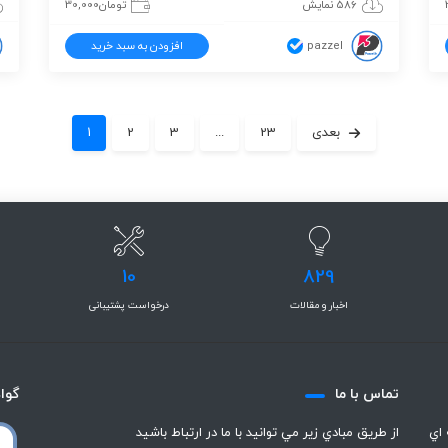
586 نمایش
تومان
30,000
pazzel
افزودن به سبد خرید
بعدی
23
...
3
2
1
10
829
اخبار و مقالات
درخواست پشتیبانی
تماس با ما
گوا
 اي
از طريق مبادي زير مي توانيد با ما در ارتباط باشيد