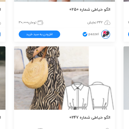
الگو خیاطی شماره 0250
ا
342 نمایش
تومان
30,000
pazzel
افزودن به سبد خرید
الگو خیاطی شماره 0247
ا