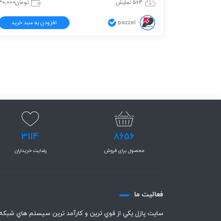
564 نمایش
تومان
30,000
pazzel
افزودن به سبد خرید
3114
8656
محصول برای فروش
رضایت خریداران
فعاليت ما
سايت پازل يكي از قوي ترين و كارآمد ترين سيستم هاي شبكه