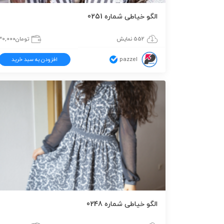
الگو خیاطی شماره 0251
552 نمایش
تومان
30,000
pazzel
افزودن به سبد خرید
الگو خیاطی شماره 0248