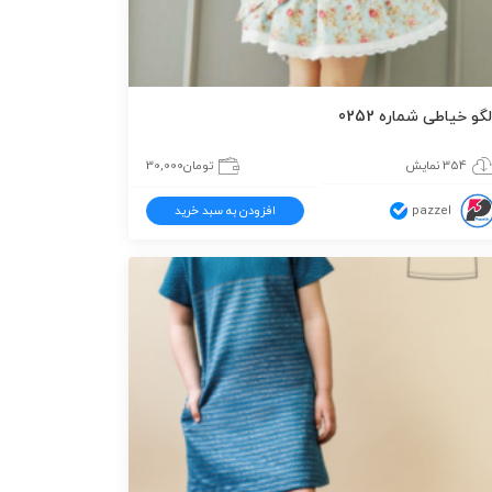
لگو خیاطی شماره 0252
354 نمایش
تومان
30,000
pazzel
افزودن به سبد خرید