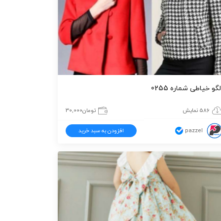
لگو خیاطی شماره 0255
586 نمایش
تومان
30,000
pazzel
افزودن به سبد خرید