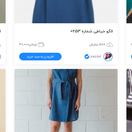
الگو خیاطی شماره 0253
ا
568 نمایش
تومان
30,000
pazzel
افزودن به سبد خرید