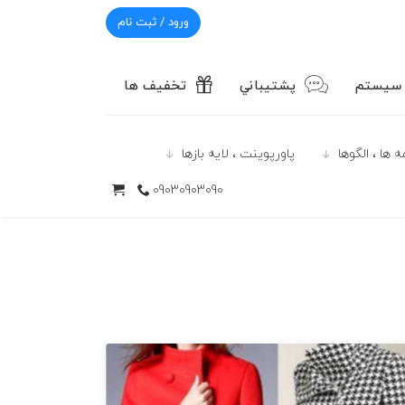
ورود / ثبت نام
 سیستم
پشتيباني
تخفیف ها
 ها ، الگوها
پاورپوينت ، لایه بازها
09030903090