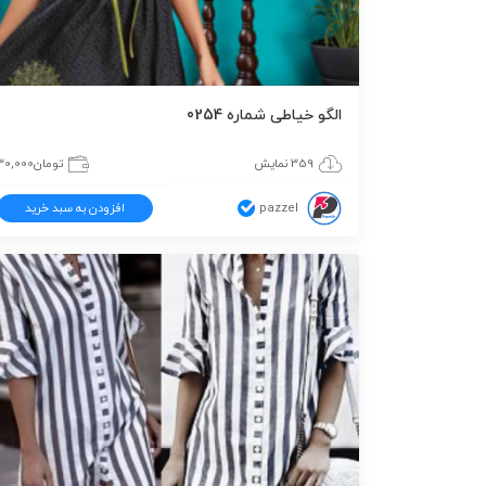
الگو خیاطی شماره 0254
359 نمایش
تومان
30,000
pazzel
افزودن به سبد خرید