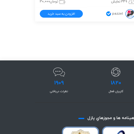
349 نمایش
تومان
30,000
pazzel
افزودن به سبد خرید
1909
1820
کاربران فعال
نظرات دریافتی
هينامه ها و مجوزهاي پازل