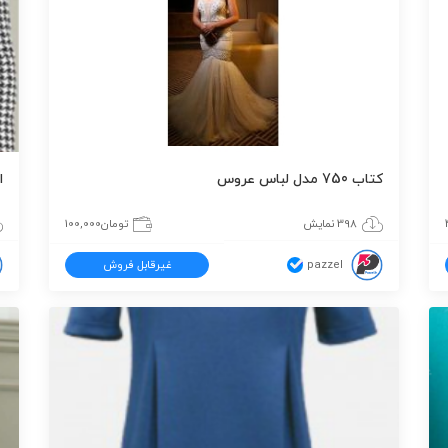
کتاب 750 مدل لباس عروس
ا
398 نمایش
تومان
100,000
pazzel
غیرقابل فروش