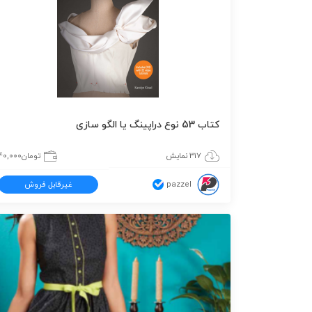
کتاب 53 نوع دراپینگ یا الگو سازی
317 نمایش
تومان
40,000
pazzel
غیرقابل فروش