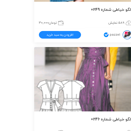
لگو خیاطی شماره 0249
589 نمایش
تومان
30,000
pazzel
افزودن به سبد خرید
لگو خیاطی شماره 0246