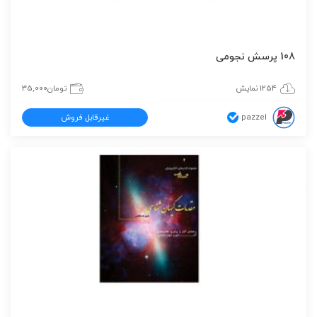
108 پرسش نجومی
1254 نمایش
تومان
35,000
pazzel
غیرقابل فروش