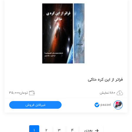
فراتر از این کره خاکی
1180 نمایش
تومان
35,000
pazzel
غیرقابل فروش
بعدی
4
3
2
1