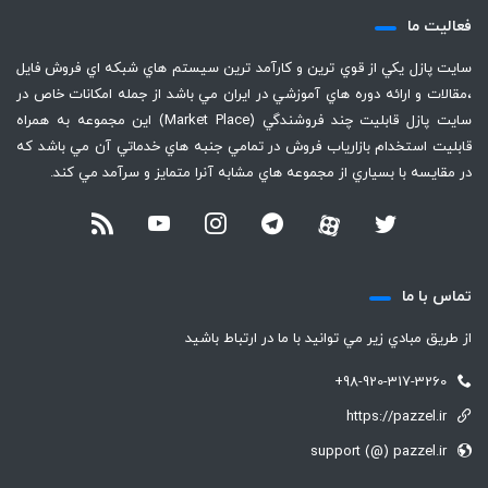
فعاليت ما
سايت پازل يكي از قوي ترين و كارآمد ترين سيستم هاي شبكه اي فروش فايل
،‌مقالات و ارائه دوره هاي آموزشي در ايران مي باشد از جمله امكانات خاص در
سايت پازل قابليت چند فروشندگي (Market Place) اين مجموعه به همراه
قابليت استخدام بازارياب فروش در تمامي جنبه هاي خدماتي آن مي باشد كه
در مقايسه با بسياري از مجموعه هاي مشابه آنرا متمايز و سرآمد مي كند.
تماس با ما
از طريق مبادي زير مي توانيد با ما در ارتباط باشيد
+98-920-317-3260
https://pazzel.ir
support (@) pazzel.ir