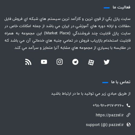
فعاليت ما
سايت پازل يكي از قوي ترين و كارآمد ترين سيستم هاي شبكه اي فروش فايل
،‌مقالات و ارائه دوره هاي آموزشي در ايران مي باشد از جمله امكانات خاص در
سايت پازل قابليت چند فروشندگي (Market Place) اين مجموعه به همراه
قابليت استخدام بازارياب فروش در تمامي جنبه هاي خدماتي آن مي باشد كه
در مقايسه با بسياري از مجموعه هاي مشابه آنرا متمايز و سرآمد مي كند.
تماس با ما
از طريق مبادي زير مي توانيد با ما در ارتباط باشيد
+98-920-317-3260
https://pazzel.ir
support (@) pazzel.ir