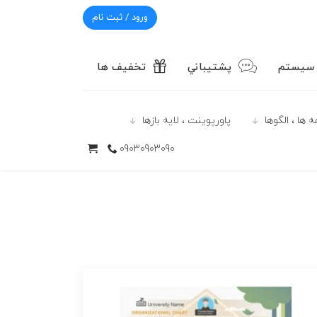
ورود / ثبت نام
 سیستم
پشتيباني
تخفیف ها
 ها ، الگوها
پاورپوينت ، لایه بازها
09030903090