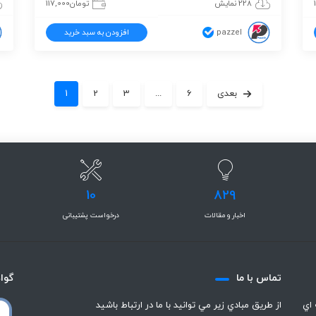
228 نمایش
تومان
117,000
pazzel
افزودن به سبد خرید
بعدی
6
...
3
2
1
10
829
اخبار و مقالات
درخواست پشتیبانی
تماس با ما
گوا
 اي
از طريق مبادي زير مي توانيد با ما در ارتباط باشيد