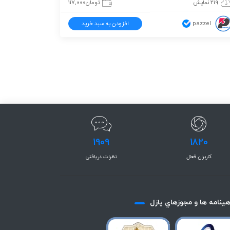
219 نمایش
تومان
117,000
pazzel
افزودن به سبد خرید
1909
1820
کاربران فعال
نظرات دریافتی
هينامه ها و مجوزهاي پازل