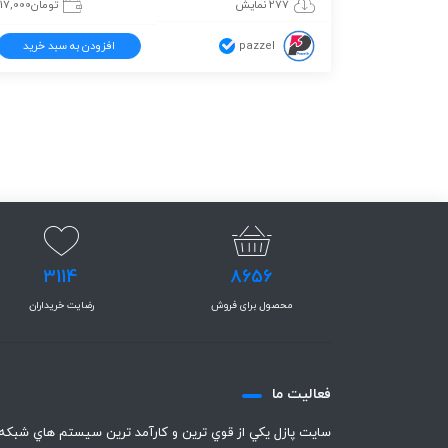
277 نمایش
تومان
117,000
pazzel
افزودن به سبد خرید
3114
8656
محصول برای فروش
رضایت خریداران
فعاليت ما
سايت پازل يكي از قوي ترين و كارآمد ترين سيستم هاي شبكه