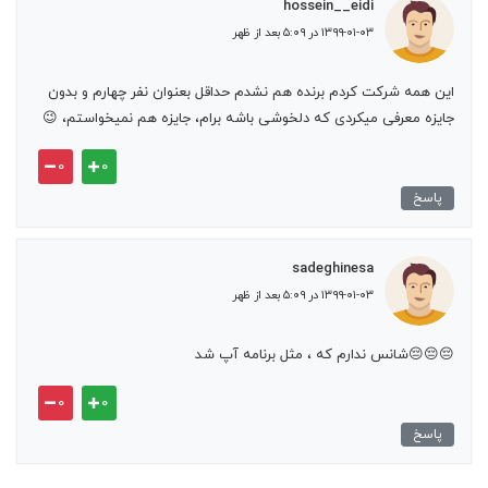
hossein__eidi
۱۳۹۹-۰۱-۰۳ در ۵:۰۹ بعد از ظهر
این همه شرکت کردم برنده هم نشدم حداقل بعنوان نفر چهارم و بدون
جایزه معرفی میکردی که دلخوشی باشه برام، جایزه هم نمیخواستم، 😉
۰
۰
پاسخ
sadeghinesa
۱۳۹۹-۰۱-۰۳ در ۵:۰۹ بعد از ظهر
😔😔😔شانس ندارم که ، مثل برنامه آپ شد
۰
۰
پاسخ