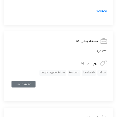
Source
دسته بندی ها
عمومي
برچسب ها
taaghche_ebookstore
ketabrah
karaketab
fidibo
مشاهده همه