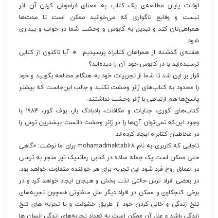
اوقات پایان مطالعه‌ی یک کتاب به معنای فراموش کردن آن اثر
نیست و وقایع ناگواری که می‌خوانید ممکن است تا مدت‌ها
همراهی‌‌تان کند و تبدیل به کابوس و وحشت شما در خواب و بیداری
شود.
هفته‌ی گذشته از همراهان کتابراه پرسیدیم: 🔹 آیا تاکنون از کتابی
ترسیده‌اید یا در کابوس خود آن را دیده‌اید؟
قرار بر این شد تا شما از تجربیات خود به هنگام مطالعه بگویید و خود
را محدود به کتاب‌های ژانر وحشت نکنید و جالب این‌جاست که بیشتر
پاسخ‌ها هم ارتباطی با ژانر وحشت نداشتند.
کتاب‌های کوری، جنایات و مکافات، بادبادک باز، بوف کور، ۱۹۸۴ با
وجود این‌که نمی‌توان آن‌ها را در ژانر وحشت دانست بیشترین ترس را
در مخاطبان کتابراه ایجاد کرده‌اند.
تاجایی که کاربری به نام mohamadmaktab68 برای ما نوشت: «گاهی
حتی ممکن است یک جمله ساده در کتابی رمانتیک نیز منجر به ترسی
در اعماق روح فرد شود این تجربه برای هر خواننده متفاوت خواهد بود.
در بعضی افراد ترس حالتی لذت بخش و هیجان ایجاد خواهد کرد و در
برخی کنجکاوی و ممکن در افراد دیگر علل متفاوتی همچون تجربه‌های
تلخ زندگی و خالی کردن خود از طریق خشونت و یا تجربه های تلخ
زندگی باشد و علل آن ممکن است به تعداد تجربه‌های زندگی انسان ها