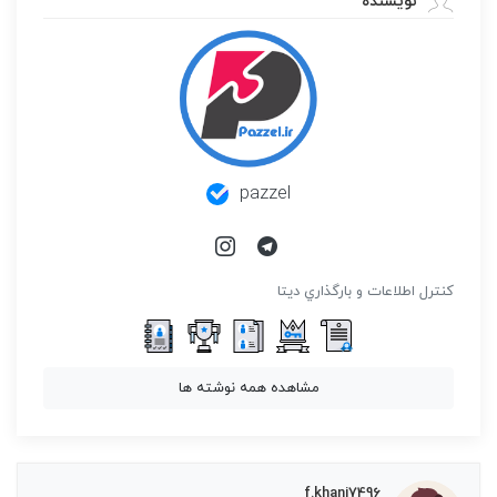
نویسنده
pazzel
كنترل اطلاعات و بارگذاري ديتا
مشاهده همه نوشته ها
f.khani7496