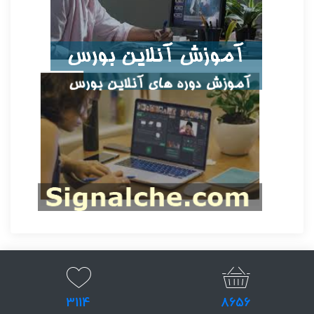
3114
8656