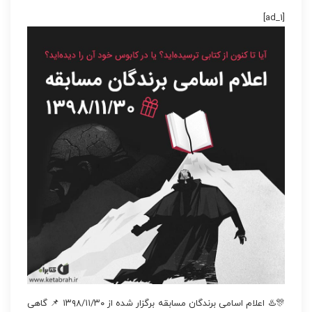
[ad_1]
🎊♨️ اعلام اسامی برندگان مسابقه برگزار شده از ۱۳۹۸/۱۱/۳۰ 📌 گاهی