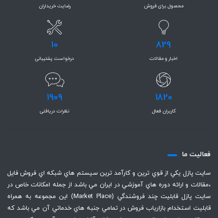
محصول برای فروش
رضایت خریداران
10
829
اخبار و مقالات
درخواست پشتیبانی
1909
1820
کاربران فعال
نظرات دریافتی
فعاليت ما
سايت پازل يكي از قوي ترين و كارآمد ترين سيستم هاي شبكه اي فروش فايل
،‌مقالات و ارائه دوره هاي آموزشي در ايران مي باشد از جمله امكانات خاص در
سايت پازل قابليت چند فروشندگي (Market Place) اين مجموعه به همراه
قابليت استخدام بازارياب فروش در تمامي جنبه هاي خدماتي آن مي باشد كه