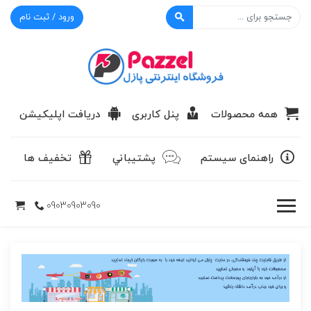
ورود / ثبت نام
پازل
همه محصولات
پنل کاربری
دریافت اپلیکیشن
راهنمای سیستم
پشتيباني
تخفیف ها
09030903090