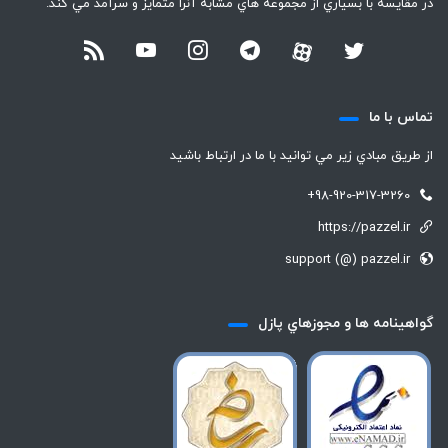
در مقايسه با بسياري از مجموعه هاي مشابه آنرا متمايز و سرآمد مي كند.
تماس با ما
از طريق مبادي زير مي توانيد با ما در ارتباط باشيد
+98-920-317-3260
https://pazzel.ir
support (@) pazzel.ir
گواهينامه ها و مجوزهاي پازل