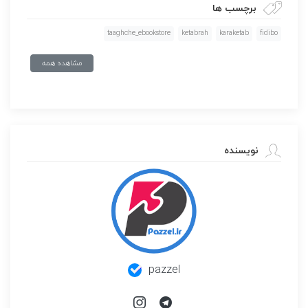
برچسب ها
taaghche_ebookstore
ketabrah
karaketab
fidibo
مشاهده همه
نویسنده
pazzel