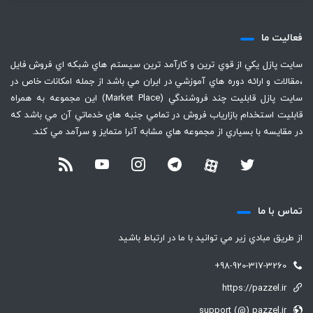
فعاليت ما
سايت پازل يكي از قوي ترين و كارآمد ترين سيستم هاي شبكه اي فروش فايل
،‌مقالات و ارائه دوره هاي آموزشي در ايران مي باشد از جمله امكانات خاص در
سايت پازل قابليت چند فروشندگي (Market Place) اين مجموعه به همراه
قابليت استخدام بازارياب فروش در تمامي جنبه هاي خدماتي آن مي باشد كه
در مقايسه با بسياري از مجموعه هاي مشابه آنرا متمايز و سرآمد مي كند.
تماس با ما
از طريق مبادي زير مي توانيد با ما در ارتباط باشيد
+98-920-317-3260
https://pazzel.ir
support (@) pazzel.ir