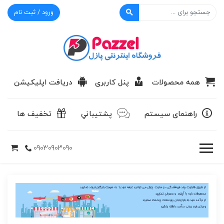
ورود / ثبت نام
پازل
همه محصولات
پنل کاربری
دریافت اپلیکیشن
راهنمای سیستم
پشتيباني
تخفیف ها
09030903090