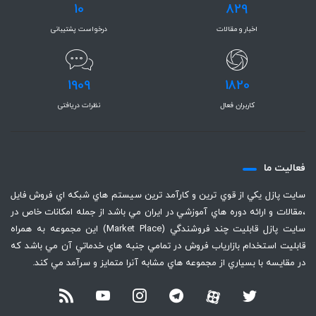
10
829
اخبار و مقالات
درخواست پشتیبانی
1909
1820
کاربران فعال
نظرات دریافتی
فعاليت ما
سايت پازل يكي از قوي ترين و كارآمد ترين سيستم هاي شبكه اي فروش فايل
،‌مقالات و ارائه دوره هاي آموزشي در ايران مي باشد از جمله امكانات خاص در
سايت پازل قابليت چند فروشندگي (Market Place) اين مجموعه به همراه
قابليت استخدام بازارياب فروش در تمامي جنبه هاي خدماتي آن مي باشد كه
در مقايسه با بسياري از مجموعه هاي مشابه آنرا متمايز و سرآمد مي كند.