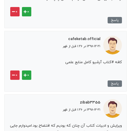
۰
۰
پاسخ
cafeketab.official
۱۳۹۸-۱۲-۲۱ در ۱:۲۶ قبل از ظهر
کافه #کتاب آرشیو کامل منابع علمی
۰
۰
پاسخ
zibab3355
۱۳۹۸-۱۲-۲۱ در ۱:۲۶ قبل از ظهر
ویرایش و ادبیات کتاب آن چنان که بودیم که افتضاح بود.امیدوارم جایی