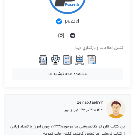
pazzel
كنترل اطلاعات و بارگذاري ديتا
مشاهده همه نوشته ها
zeinab.taeb73
۱۳۹۸-۱۲-۲۱ در ۱:۲۶ قبل از ظهر
این کتاب الان تو کتابفروشی ها موجوده؟؟؟؟؟ چون امروز با تعداد زیادی
از کتاب فروشی ها تماس گرفتم، گفتن چاپ تمومه