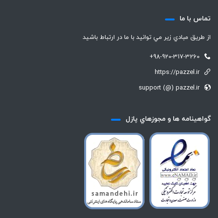
تماس با ما
از طريق مبادي زير مي توانيد با ما در ارتباط باشيد
+98-920-317-3260
https://pazzel.ir
support (@) pazzel.ir
گواهينامه ها و مجوزهاي پازل