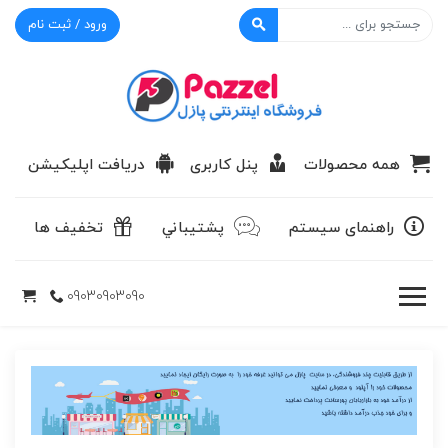
ورود / ثبت نام
پازل
همه محصولات
پنل کاربری
دریافت اپلیکیشن
راهنمای سیستم
پشتيباني
تخفیف ها
09030903090