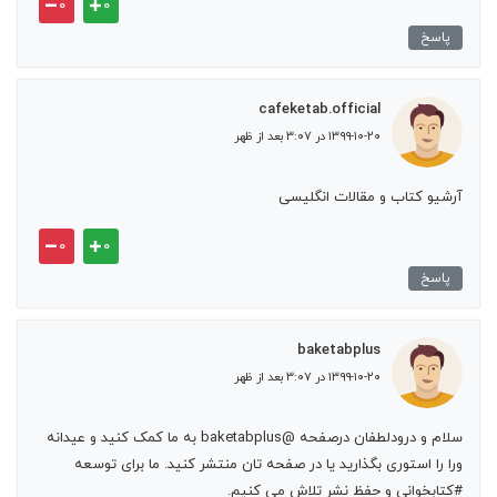
۰
۰
پاسخ
cafeketab.official
۱۳۹۹-۱۰-۲۰ در ۳:۰۷ بعد از ظهر
آرشیو کتاب و مقالات انگلیسی
۰
۰
پاسخ
baketabplus
۱۳۹۹-۱۰-۲۰ در ۳:۰۷ بعد از ظهر
سلام و درودلطفان درصفحه @baketabplus به ما کمک کنید و عیدانه
ورا را استوری بگذارید یا در صفحه تان منتشر کنید. ما برای توسعه
#کتابخوانی و حفظ نشر تلاش می کنیم.