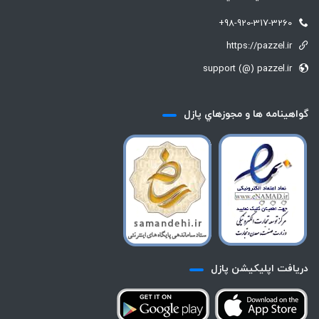
+98-920-317-3260
https://pazzel.ir
support (@) pazzel.ir
گواهينامه ها و مجوزهاي پازل
دريافت اپليكيشن پازل