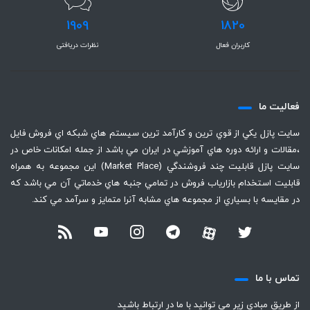
1909
1820
کاربران فعال
نظرات دریافتی
فعاليت ما
سايت پازل يكي از قوي ترين و كارآمد ترين سيستم هاي شبكه اي فروش فايل
،‌مقالات و ارائه دوره هاي آموزشي در ايران مي باشد از جمله امكانات خاص در
سايت پازل قابليت چند فروشندگي (Market Place) اين مجموعه به همراه
قابليت استخدام بازارياب فروش در تمامي جنبه هاي خدماتي آن مي باشد كه
در مقايسه با بسياري از مجموعه هاي مشابه آنرا متمايز و سرآمد مي كند.
تماس با ما
از طريق مبادي زير مي توانيد با ما در ارتباط باشيد