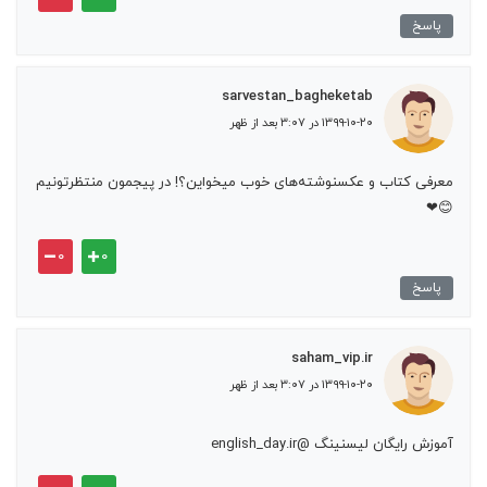
پاسخ
sarvestan_bagheketab
۱۳۹۹-۱۰-۲۰ در ۳:۰۷ بعد از ظهر
معرفی کتاب و عکسنوشته‌های خوب میخواین؟! در پیجمون منتظرتونیم
😊❤
۰
۰
پاسخ
saham_vip.ir
۱۳۹۹-۱۰-۲۰ در ۳:۰۷ بعد از ظهر
آموزش رایگان لیسنینگ @english_day.ir