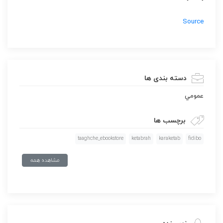
Source
دسته بندی ها
عمومي
برچسب ها
taaghche_ebookstore
ketabrah
karaketab
fidibo
مشاهده همه