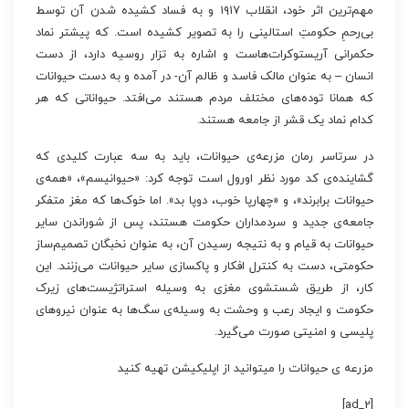
مهم‌ترین اثر خود، انقلاب ۱۹۱۷ و به فساد کشیده شدن آن توسط
بی‌رحمِ حکومتِ استالینی را به تصویر کشیده است. که پیشتر نماد
حکمرانی آریستوکرات‌هاست و اشاره به تزار روسیه دارد، از دست
انسان – به عنوان مالک فاسد و ظالم آن- در آمده و به دست حیوانات
که همانا توده‌های مختلف مردم هستند می‌افتد. حیواناتی که هر
کدام نماد یک قشر از جامعه هستند.
در سرتاسر رمان مزرعه‌ی حیوانات، باید به سه عبارت کلیدی که
گشاینده‌ی کد مورد نظر اورول است توجه کرد: «حیوانیسم»، «همه‌ی
حیوانات برابرند»، و «چهارپا خوب، دوپا بد». اما خوک‌ها که مغز متفکر
جامعه‌ی جدید و سردمداران حکومت هستند، پس از شوراندن سایر
حیوانات به قیام و به نتیجه رسیدن آن، به عنوان نخبگان تصمیم‌ساز
حکومتی، دست به کنترل افکار و پاکسازی سایر حیوانات می‌زنند. این
کار، از طریق شستشوی مغزی به وسیله استراتژیست‌های زیرک
حکومت و ایجاد رعب و وحشت به وسیله‌ی سگ‌ها به عنوان نیروهای
پلیسی و امنیتی صورت می‌گیرد.
مزرعه ی حیوانات را میتوانید از اپلیکیشن تهیه کنید
[ad_2]