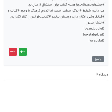
#جشنواره_عیدانه_ورا هدیه کتاب برای استثبال از سال نو.
می دانیم شرایط #زندگی سخت است، اما تداوم فرهنگ با وجود #کتاب و
#کتابفروشی امکان دارد، دوستان بیایید #کتاب_خواندن را کنار نگذاریم.
#انتشارات_ورا
@rozan_book
@baketabplus
@varapub
۰
۰
پاسخ
دیدگاه
*