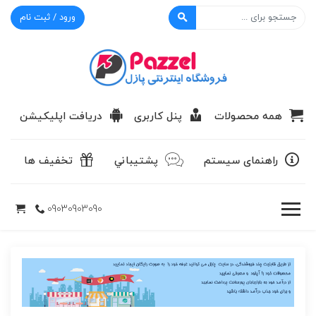
ورود / ثبت نام
پازل
همه محصولات
پنل کاربری
دریافت اپلیکیشن
راهنمای سیستم
پشتيباني
تخفیف ها
09030903090