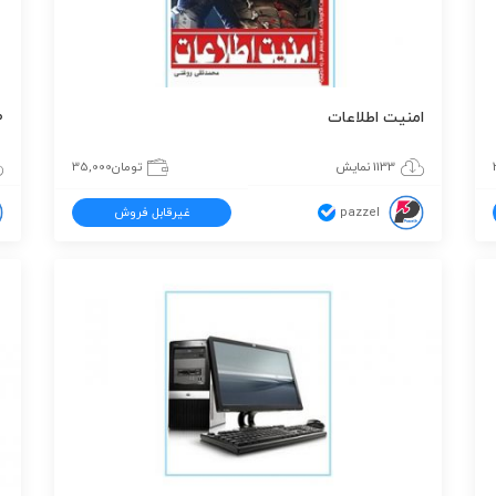
امنیت اطلاعات
100 نک
1133 نمایش
تومان
35,000
pazzel
غیرقابل فروش