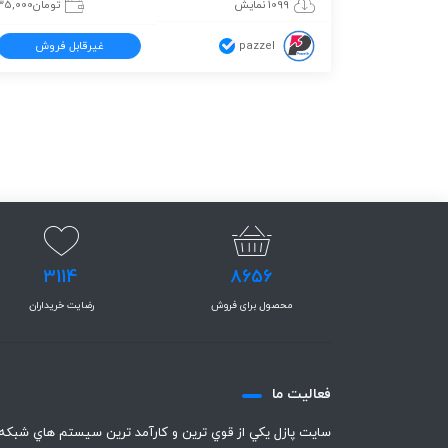
1099 نمایش
تومان
35,000
pazzel
غیرقابل فروش
3114
8656
محصول برای فروش
رضایت خریداران
فعاليت ما
سايت پازل يكي از قوي ترين و كارآمد ترين سيستم هاي شبكه