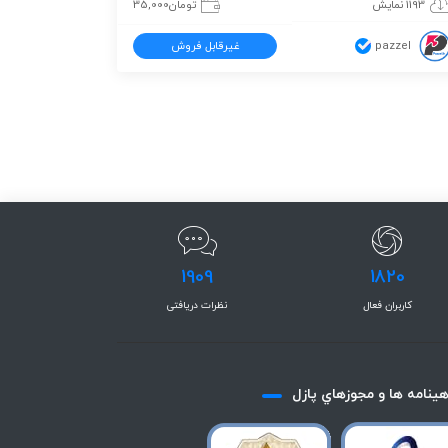
1193 نمایش
تومان
35,000
pazzel
غیرقابل فروش
1909
1820
کاربران فعال
نظرات دریافتی
هينامه ها و مجوزهاي پازل