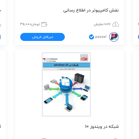
نقش کامپیوتر در اطلاع رسانی
ط
1066 نمایش
تومان
35,000
pazzel
غیرقابل فروش
شبکه در ویندوز 10
5G نس