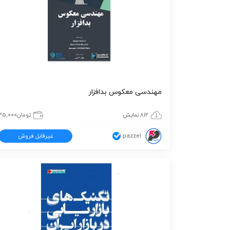
مهندسی معکوس بدافزار
812 نمایش
تومان
35,000
pazzel
غیرقابل فروش