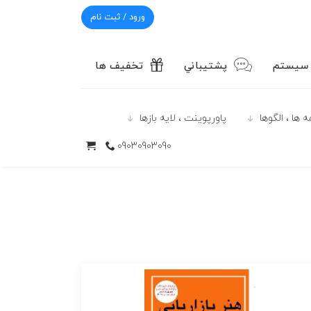
ورود / ثبت نام
 سیستم
پشتيباني
تخفیف ها
 ها ، الگوها
پاورپوينت ، لایه بازها
09030903090