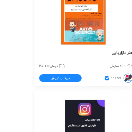
نر بازاریابی
899 نمایش
تومان
35,000
pazzel
غیرقابل فروش