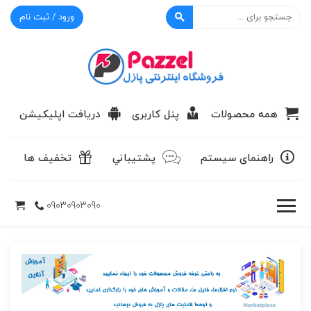
ورود / ثبت نام
پازل
همه محصولات
پنل کاربری
دریافت اپلیکیشن
راهنمای سیستم
پشتيباني
تخفیف ها
09030903090