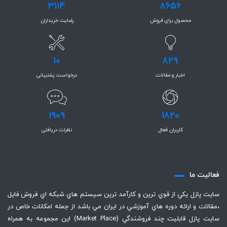
3114
8656
محصول برای فروش
رضایت خریداران
10
829
اخبار و مقالات
درخواست پشتیبانی
1909
1820
کاربران فعال
نظرات دریافتی
فعاليت ما
سايت پازل يكي از قوي ترين و كارآمد ترين سيستم هاي شبكه اي فروش فايل
،‌مقالات و ارائه دوره هاي آموزشي در ايران مي باشد از جمله امكانات خاص در
سايت پازل قابليت چند فروشندگي (Market Place) اين مجموعه به همراه