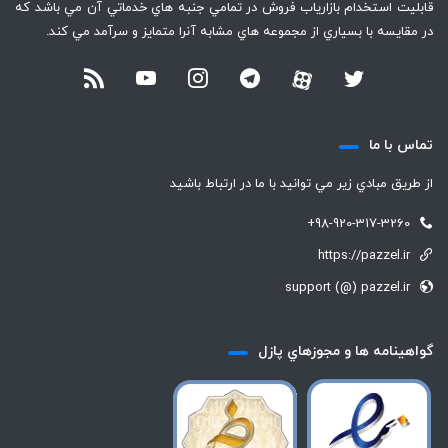
قابليت استخدام بازارياب فروش در تمامي جنبه هاي خدماتي آن مي باشد كه
در مقايسه با بسياري از مجموعه هاي مشابه آنرا متمايز و سرآمد مي كند.
تماس با ما
از طريق مبادي زير مي توانيد با ما در ارتباط باشيد
+98-920-317-3260
https://pazzel.ir
support (@) pazzel.ir
گواهينامه ها و مجوزهاي پازل