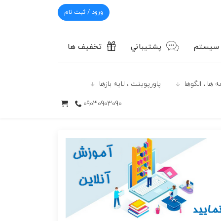
ورود / ثبت نام
 سیستم
پشتيباني
تخفیف ها
 ها ، الگوها
پاورپوينت ، لایه بازها
09030903090