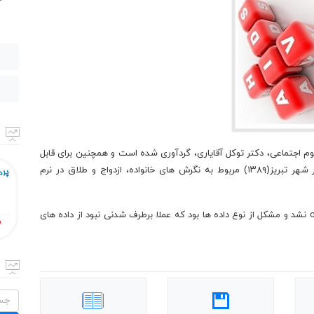
م اجتماعی، دکتر توکل آقایاری، گردآوری شده است و همچنین برای قابل
درک شدن مباحث با توجه با داده های گردآوری شده در شهر تبریز(۱۳۸۹) مربوط به نگرش های خانواده، ازدواج و طلاق در نرم
در بخش آخر مدل لیزرل با توجه به این که مدل converge نشد و مشکل از نوع داده ها بود که عملا برطرف شدنی نبود از داده های
جستج