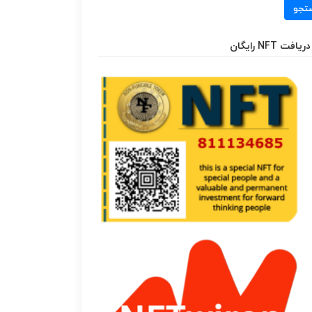
تجو
دریافت NFT رایگان