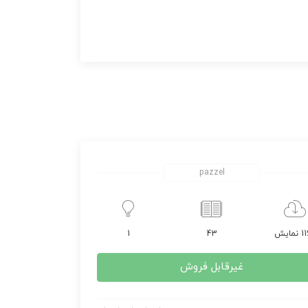
pazzel
مایش
43
1
غیرقابل فروش