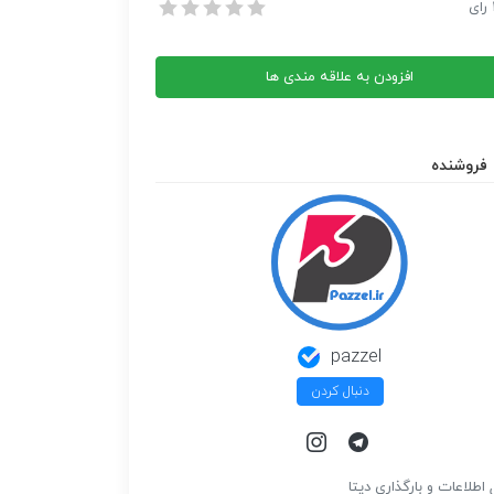
برنامه نویسی توسط فریم ورک cakePHP
رای
برنامه نویسی توسط فریم ورک cakePHP
افزودن به علاقه مندی ها
فروشنده
pazzel
دنبال کردن
 اطلاعات و بارگذاري ديتا