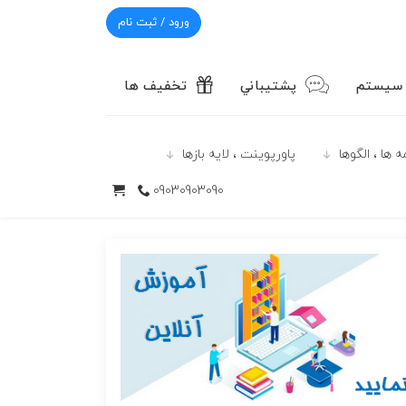
ورود / ثبت نام
 سیستم
پشتيباني
تخفیف ها
 ها ، الگوها
پاورپوينت ، لایه بازها
09030903090