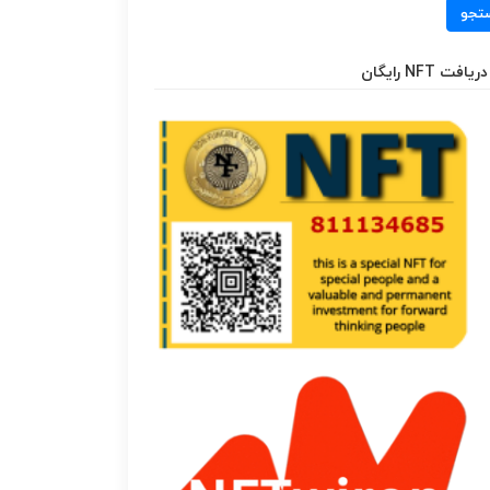
تجو
دریافت NFT رایگان