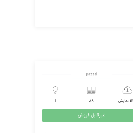
pazzel
مایش
88
1
غیرقابل فروش