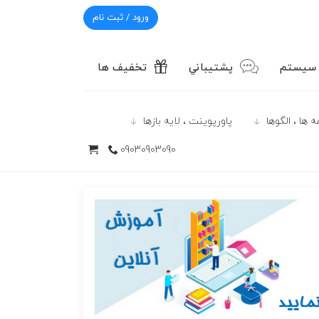
ورود / ثبت نام
 سیستم
پشتيباني
تخفیف ها
 ها ، الگوها
پاورپوينت ، لایه بازها
09030903090