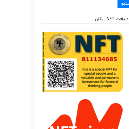
تجو
دریافت NFT رایگان