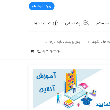
ورود / ثبت نام
 سیستم
پشتيباني
تخفیف ها
 ها ، الگوها
پاورپوينت ، لایه بازها
09030903090