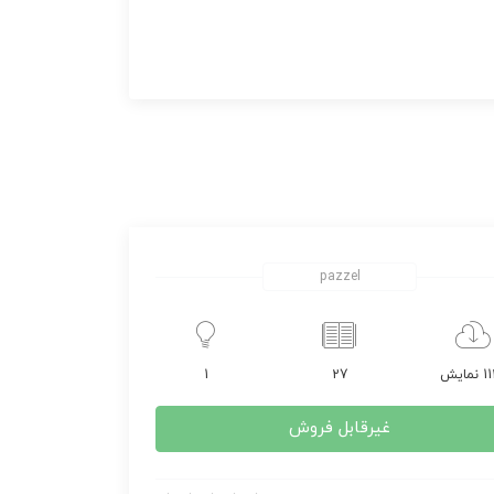
pazzel
مایش
27
1
غیرقابل فروش