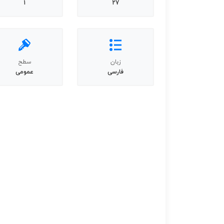
1
27
زبان
سطح
فارسی
عمومی