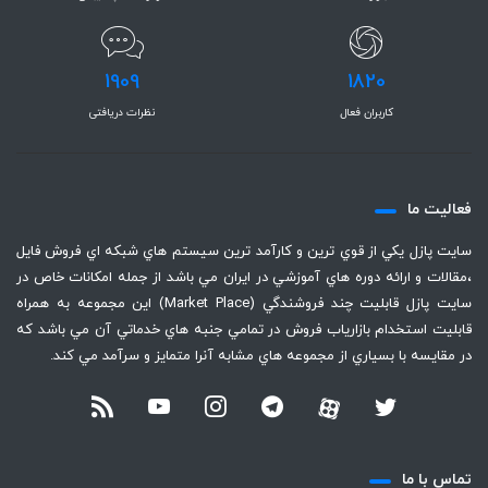
1909
1820
کاربران فعال
نظرات دریافتی
فعاليت ما
سايت پازل يكي از قوي ترين و كارآمد ترين سيستم هاي شبكه اي فروش فايل
،‌مقالات و ارائه دوره هاي آموزشي در ايران مي باشد از جمله امكانات خاص در
سايت پازل قابليت چند فروشندگي (Market Place) اين مجموعه به همراه
قابليت استخدام بازارياب فروش در تمامي جنبه هاي خدماتي آن مي باشد كه
در مقايسه با بسياري از مجموعه هاي مشابه آنرا متمايز و سرآمد مي كند.
تماس با ما