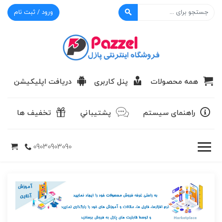
ورود / ثبت نام
پازل
همه محصولات
پنل کاربری
دریافت اپلیکیشن
راهنمای سیستم
پشتيباني
تخفیف ها
09030903090