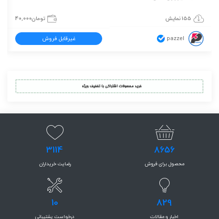
155 نمایش
تومان
40,000
pazzel
غیرقابل فروش
3114
8656
محصول برای فروش
رضایت خریداران
10
829
اخبار و مقالات
درخواست پشتیبانی