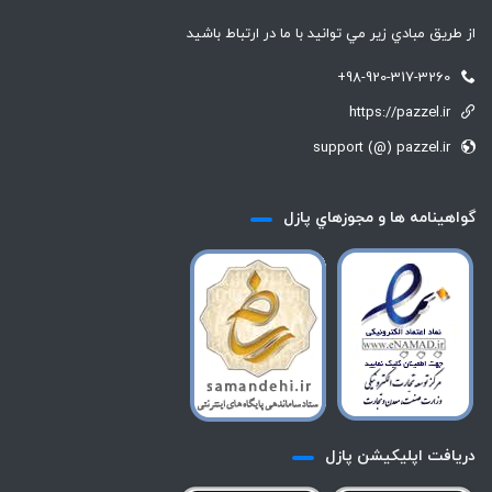
از طريق مبادي زير مي توانيد با ما در ارتباط باشيد
+98-920-317-3260
https://pazzel.ir
support (@) pazzel.ir
گواهينامه ها و مجوزهاي پازل
دريافت اپليكيشن پازل