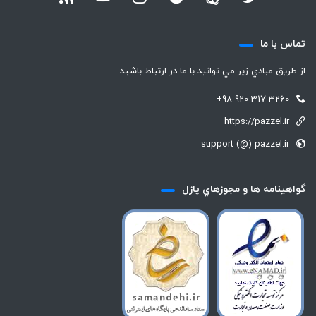
تماس با ما
از طريق مبادي زير مي توانيد با ما در ارتباط باشيد
+98-920-317-3260
https://pazzel.ir
support (@) pazzel.ir
گواهينامه ها و مجوزهاي پازل