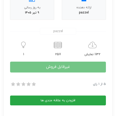
ارائه دهنده
به روز رسانی
pazzel
۹ تیر ۱۴۰۵
pazzel
1132 نمایش
257
1
غیرقابل فروش
آچار فرانسه ویندو 7
5
از
1
رای
آچار فرانسه ویندو 7
افزودن به علاقه مندی ها