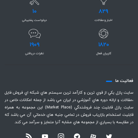
10
829
اخبار و مقالات
درخواست پشتیبانی
1909
1820
کاربران فعال
نظرات دریافتی
فعاليت ما
سايت پازل يكي از قوي ترين و كارآمد ترين سيستم هاي شبكه اي فروش فايل
،‌مقالات و ارائه دوره هاي آموزشي در ايران مي باشد از جمله امكانات خاص در
سايت پازل قابليت چند فروشندگي (Market Place) اين مجموعه به همراه
قابليت استخدام بازارياب فروش در تمامي جنبه هاي خدماتي آن مي باشد كه
در مقايسه با بسياري از مجموعه هاي مشابه آنرا متمايز و سرآمد مي كند.