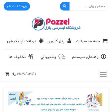
ورود / ثبت نام
پازل
همه محصولات
پنل کاربری
دریافت اپلیکیشن
راهنمای سیستم
پشتيباني
تخفیف ها
09030903090