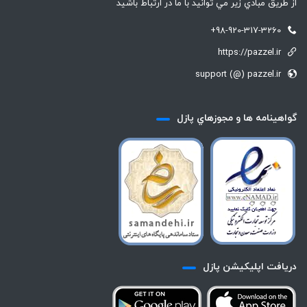
از طريق مبادي زير مي توانيد با ما در ارتباط باشيد
+98-920-317-3260
https://pazzel.ir
support (@) pazzel.ir
گواهينامه ها و مجوزهاي پازل
دريافت اپليكيشن پازل