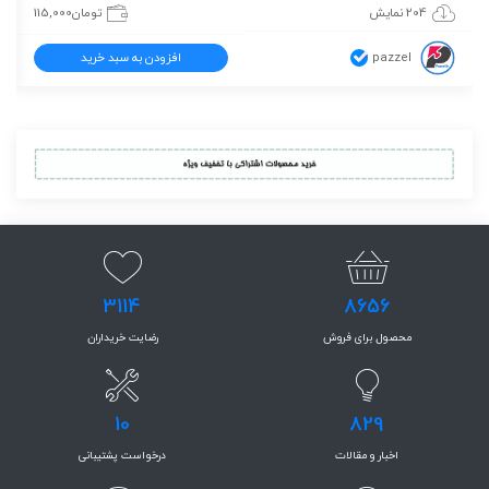
204 نمایش
تومان
115,000
pazzel
افزودن به سبد خرید
3114
8656
محصول برای فروش
رضایت خریداران
10
829
اخبار و مقالات
درخواست پشتیبانی