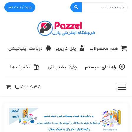
ورود / ثبت نام
پازل
همه محصولات
پنل کاربری
دریافت اپلیکیشن
راهنمای سیستم
پشتيباني
تخفیف ها
09030903090