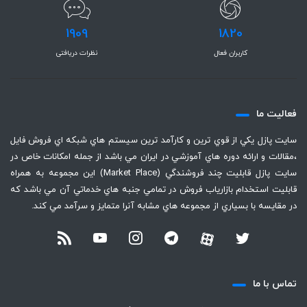
1909
1820
کاربران فعال
نظرات دریافتی
فعاليت ما
سايت پازل يكي از قوي ترين و كارآمد ترين سيستم هاي شبكه اي فروش فايل
،‌مقالات و ارائه دوره هاي آموزشي در ايران مي باشد از جمله امكانات خاص در
سايت پازل قابليت چند فروشندگي (Market Place) اين مجموعه به همراه
قابليت استخدام بازارياب فروش در تمامي جنبه هاي خدماتي آن مي باشد كه
در مقايسه با بسياري از مجموعه هاي مشابه آنرا متمايز و سرآمد مي كند.
تماس با ما