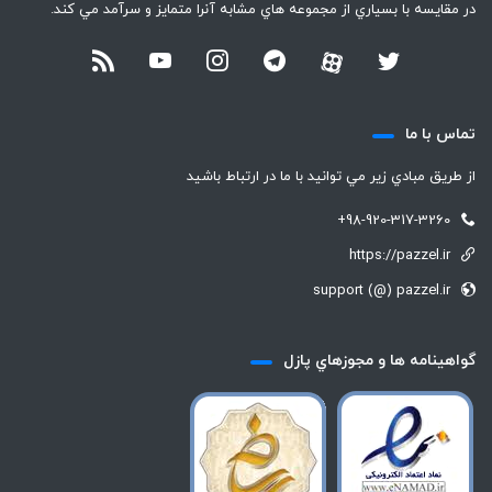
در مقايسه با بسياري از مجموعه هاي مشابه آنرا متمايز و سرآمد مي كند.
تماس با ما
از طريق مبادي زير مي توانيد با ما در ارتباط باشيد
+98-920-317-3260
https://pazzel.ir
support (@) pazzel.ir
گواهينامه ها و مجوزهاي پازل