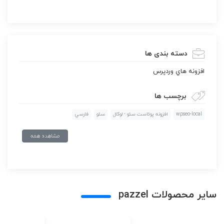
دسته بندی ها
افزونه هاي وردپرس
برچسب ها
wpseo-local
افزونه پوئاست سئو - لوكال
سئو
فارسي
مشاهده همه
سایر محصولات pazzel