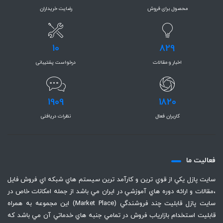
محصول برای فروش
رضایت خریداران
10
829
اخبار و مقالات
درخواست پشتیبانی
1909
1820
کاربران فعال
نظرات دریافتی
فعاليت ما
سايت پازل يكي از قوي ترين و كارآمد ترين سيستم هاي شبكه اي فروش فايل
،‌مقالات و ارائه دوره هاي آموزشي در ايران مي باشد از جمله امكانات خاص در
سايت پازل قابليت چند فروشندگي (Market Place) اين مجموعه به همراه
قابليت استخدام بازارياب فروش در تمامي جنبه هاي خدماتي آن مي باشد كه