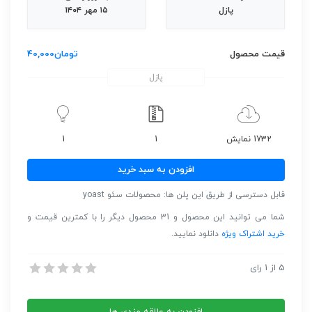
پازل
۱۵ مهر ۱۴۰۴
قیمت محصول
تومان
40,000
پازل
1732 نمایش
1
1
افزونه
افزودن به سبد خرید
يوئاست
قابل دسترسی از طریق این پلن ها: محصولات سئو yoast
سئو
لوكال
شما می توانید این محصول و 31 محصول دیگر را با کمترین قیمت و
عدد
خرید اشتراک ویژه
دانلود نمایید.
افزونه یوئاست سئو لوکال
5
از
1
رای
افزونه یوئاست سئو لوکال
افزودن به علاقه مندی ها