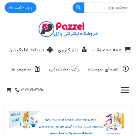
ورود / ثبت نام
پازل
همه محصولات
پنل کاربری
دریافت اپلیکیشن
راهنمای سیستم
پشتيباني
تخفیف ها
09030903090