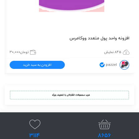
افزونه واحد پول متعدد ووکامرس
845 نمایش
تومان
30,000
pazzel
افزودن به سبد خرید
3114
8656