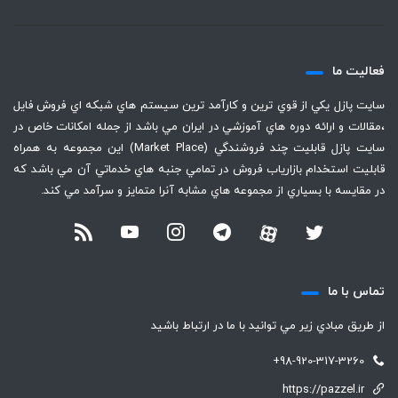
فعاليت ما
سايت پازل يكي از قوي ترين و كارآمد ترين سيستم هاي شبكه اي فروش فايل
،‌مقالات و ارائه دوره هاي آموزشي در ايران مي باشد از جمله امكانات خاص در
سايت پازل قابليت چند فروشندگي (Market Place) اين مجموعه به همراه
قابليت استخدام بازارياب فروش در تمامي جنبه هاي خدماتي آن مي باشد كه
در مقايسه با بسياري از مجموعه هاي مشابه آنرا متمايز و سرآمد مي كند.
تماس با ما
از طريق مبادي زير مي توانيد با ما در ارتباط باشيد
+98-920-317-3260
https://pazzel.ir