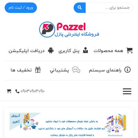
ورود / ثبت نام
پازل
همه محصولات
پنل کاربری
دریافت اپلیکیشن
راهنمای سیستم
پشتيباني
تخفیف ها
09030903090