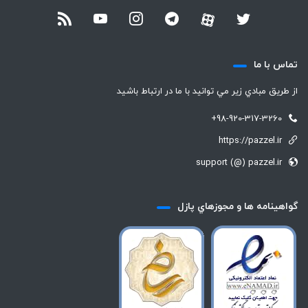
تماس با ما
از طريق مبادي زير مي توانيد با ما در ارتباط باشيد
+98-920-317-3260
https://pazzel.ir
support (@) pazzel.ir
گواهينامه ها و مجوزهاي پازل