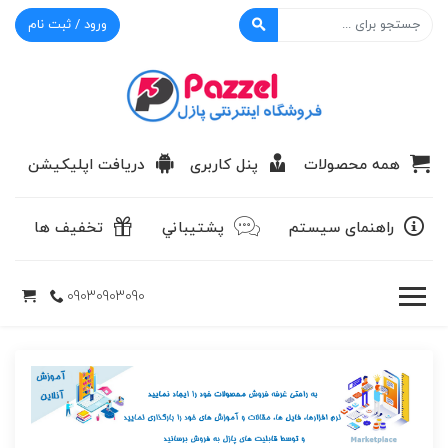
ورود / ثبت نام
پازل
همه محصولات
پنل کاربری
دریافت اپلیکیشن
راهنمای سیستم
پشتيباني
تخفیف ها
09030903090