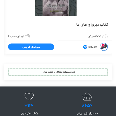
کتاب دیروزی های ما
155 نمایش
تومان
40,000
pazzel
غیرقابل فروش
3114
8656
محصول برای فروش
رضایت خریداران