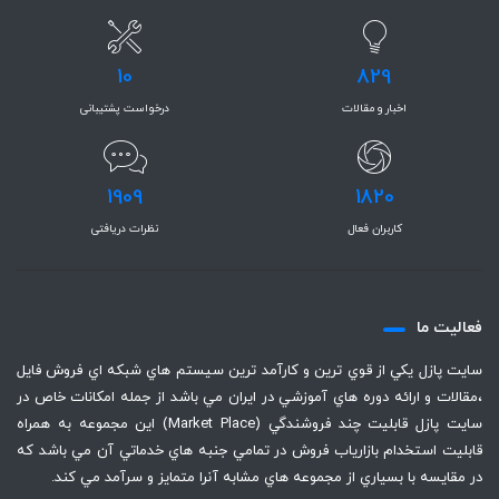
10
829
اخبار و مقالات
درخواست پشتیبانی
1909
1820
کاربران فعال
نظرات دریافتی
فعاليت ما
سايت پازل يكي از قوي ترين و كارآمد ترين سيستم هاي شبكه اي فروش فايل
،‌مقالات و ارائه دوره هاي آموزشي در ايران مي باشد از جمله امكانات خاص در
سايت پازل قابليت چند فروشندگي (Market Place) اين مجموعه به همراه
قابليت استخدام بازارياب فروش در تمامي جنبه هاي خدماتي آن مي باشد كه
در مقايسه با بسياري از مجموعه هاي مشابه آنرا متمايز و سرآمد مي كند.