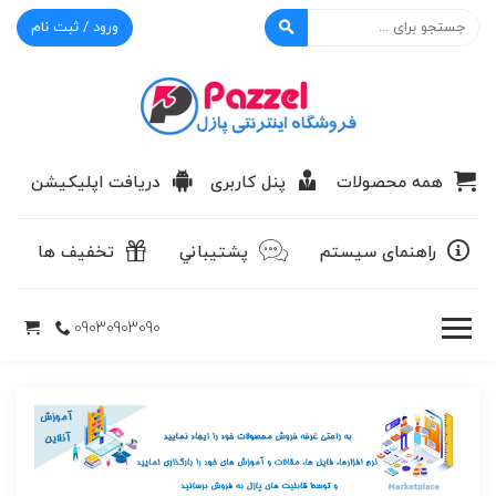
ورود / ثبت نام
پازل
همه محصولات
پنل کاربری
دریافت اپلیکیشن
راهنمای سیستم
پشتيباني
تخفیف ها
09030903090