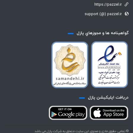
https://pazzel.ir
support (@) pazzel.ir
گواهينامه ها و مجوزهاي پازل
دريافت اپليكيشن پازل
© تمامي حقوق مادي و معنوي اين سايت متعلق به شركت پازل مي باشد