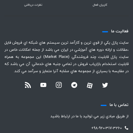
کاربران فعال
نظرات دریافتی
فعاليت ما
سايت پازل يكي از قوي ترين و كارآمد ترين سيستم هاي شبكه اي فروش فايل
،‌مقالات و ارائه دوره هاي آموزشي در ايران مي باشد از جمله امكانات خاص در
سايت پازل قابليت چند فروشندگي (Market Place) اين مجموعه به همراه
قابليت استخدام بازارياب فروش در تمامي جنبه هاي خدماتي آن مي باشد كه
در مقايسه با بسياري از مجموعه هاي مشابه آنرا متمايز و سرآمد مي كند.
تماس با ما
از طريق مبادي زير مي توانيد با ما در ارتباط باشيد
+98-920-317-3260