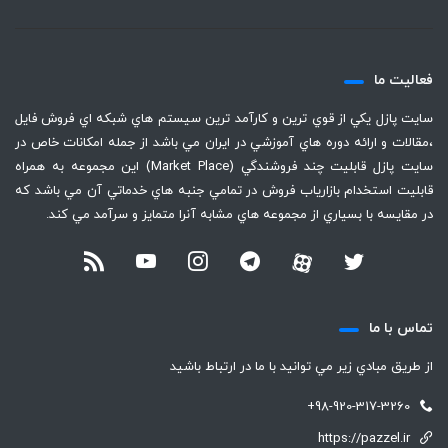
فعاليت ما
سايت پازل يكي از قوي ترين و كارآمد ترين سيستم هاي شبكه اي فروش فايل
،‌مقالات و ارائه دوره هاي آموزشي در ايران مي باشد از جمله امكانات خاص در
سايت پازل قابليت چند فروشندگي (Market Place) اين مجموعه به همراه
قابليت استخدام بازارياب فروش در تمامي جنبه هاي خدماتي آن مي باشد كه
در مقايسه با بسياري از مجموعه هاي مشابه آنرا متمايز و سرآمد مي كند.
تماس با ما
از طريق مبادي زير مي توانيد با ما در ارتباط باشيد
+98-920-317-3260
https://pazzel.ir