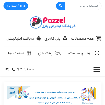
ورود / ثبت نام
پازل
همه محصولات
پنل کاربری
دریافت اپلیکیشن
راهنمای سیستم
پشتيباني
تخفیف ها
09030903090