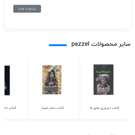
مشاهده همه
سایر محصولات pazzel
کتاب دیروزی های ما
کتاب دختر شینا
کتاب دختر ش